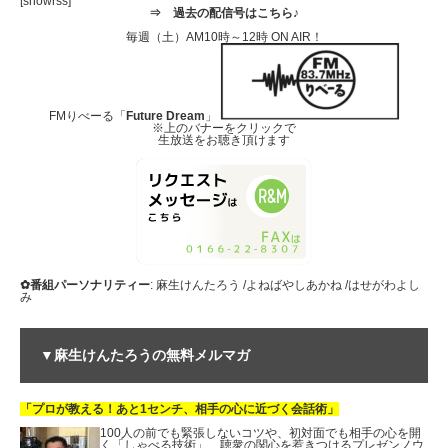
[showrss]
⇒
過去の配信号はこちら♪
毎週（土）AM10時～12時 ON AIR！
FMりべーる「
Future Dream
」
※上のバナーをクリックで
生放送をお聴き頂けます
✿番組パーソナリティー
: 麻生けんたろう /よねばやしあかね /はせがわよし
み
▼麻生けんたろうの無料メルマガ
「プロが教える！あと1センチ、相手の心に近づく会話術」
100人の前でも緊張しないコツや、初対面でも相手の心を開
く「しゃべる技術」、聴衆の関心を惹きつけるプレゼンノウ