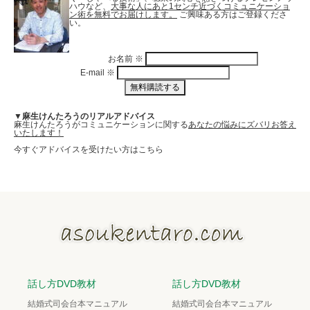
ハウなど、
大事な人にあと1センチ近づくコミュニケーショ
ン術を無料でお届けします。
ご興味ある方はご登録くださ
い。
お名前
※
E-mail
※
▼麻生けんたろうのリアルアドバイス
麻生けんたろうがコミュニケーションに関する
あなたの悩みにズバリお答え
いたします！
今すぐアドバイスを受けたい方はこちら
話し方DVD教材
話し方DVD教材
結婚式司会台本マニュアル
結婚式司会台本マニュアル