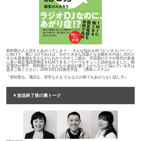
初対面の人と話すとあがってしまう･･･そんな悩みを持つビジネスパーソン
に向けて、身につけておけば、やがて大きな武器となる聞き方や話し方のス
キルを具体例を交えながらわかりやすくご紹介。今話題のスマホ世代の若者
に多い固定電話恐怖症を払拭できるノウハウもギュっと詰め込みました。固
定電話が苦手、初対面だとなかなか会話が盛り上がらないと悩んでいる方は
是非ご覧ください。20年3月12日発売予定。（秀和システム)
『初対面も、電話も、苦手な人も どんな人の前でもあがらない話し方』
▼放送終了後の裏トーク