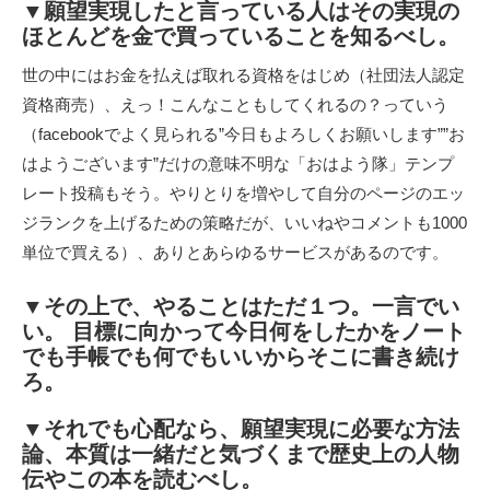
▼願望実現したと言っている人はその実現の
ほとんどを金で買っていることを知るべし。
世の中にはお金を払えば取れる資格をはじめ（社団法人認定
資格商売）、えっ！こんなこともしてくれるの？っていう
（facebookでよく見られる”今日もよろしくお願いします””お
はようございます”だけの意味不明な「おはよう隊」テンプ
レート投稿もそう。やりとりを増やして自分のページのエッ
ジランクを上げるための策略だが、いいねやコメントも1000
単位で買える）、ありとあらゆるサービスがあるのです。
▼その上で、やることはただ１つ。一言でい
い。 目標に向かって今日何をしたかをノート
でも手帳でも何でもいいからそこに書き続け
ろ。
▼それでも心配なら、願望実現に必要な方法
論、本質は一緒だと気づくまで歴史上の人物
伝や
この本を読むべし。