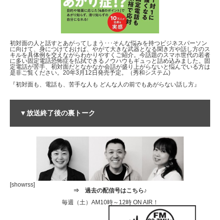
初対面の人と話すとあがってしまう･･･そんな悩みを持つビジネスパーソン
に向けて、身につけておけば、やがて大きな武器となる聞き方や話し方のス
キルを具体例を交えながらわかりやすくご紹介。今話題のスマホ世代の若者
に多い固定電話恐怖症を払拭できるノウハウもギュっと詰め込みました。固
定電話が苦手、初対面だとなかなか会話が盛り上がらないと悩んでいる方は
是非ご覧ください。20年3月12日発売予定。（秀和システム)
『初対面も、電話も、苦手な人も どんな人の前でもあがらない話し方』
▼放送終了後の裏トーク
[showrss]
⇒
過去の配信号はこちら♪
毎週（土）AM10時～12時 ON AIR！