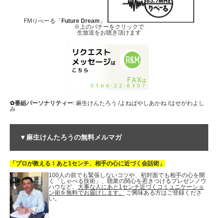
FMりべーる「
Future Dream
」
※上のバナーをクリックで
生放送をお聴き頂けます
✿番組パーソナリティー
: 麻生けんたろう /よねばやしあかね /はせがわよし
み
▼麻生けんたろうの無料メルマガ
「プロが教える！あと1センチ、相手の心に近づく会話術」
100人の前でも緊張しないコツや、初対面でも相手の心を開
く「しゃべる技術」、聴衆の関心を惹きつけるプレゼンノウ
ハウなど、
大事な人にあと1センチ近づくコミュニケーショ
ン術を無料でお届けします。
ご興味ある方はご登録くださ
い。