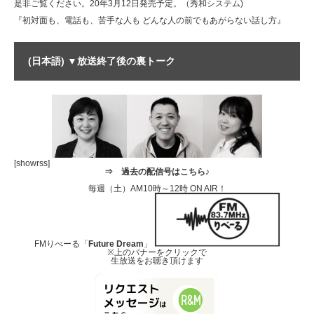
是非ご覧ください。20年3月12日発売予定。（秀和システム)
『初対面も、電話も、苦手な人も どんな人の前でもあがらない話し方』
(日本語) ▼放送終了後の裏トーク
[showrss]
⇒
過去の配信号はこちら♪
毎週（土）AM10時～12時 ON AIR！
FMりべーる「
Future Dream
」
※上のバナーをクリックで
生放送をお聴き頂けます