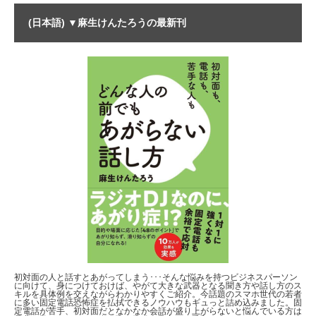
(日本語) ▼麻生けんたろうの最新刊
初対面の人と話すとあがってしまう･･･そんな悩みを持つビジネスパーソン
に向けて、身につけておけば、やがて大きな武器となる聞き方や話し方のス
キルを具体例を交えながらわかりやすくご紹介。今話題のスマホ世代の若者
に多い固定電話恐怖症を払拭できるノウハウもギュっと詰め込みました。固
定電話が苦手、初対面だとなかなか会話が盛り上がらないと悩んでいる方は