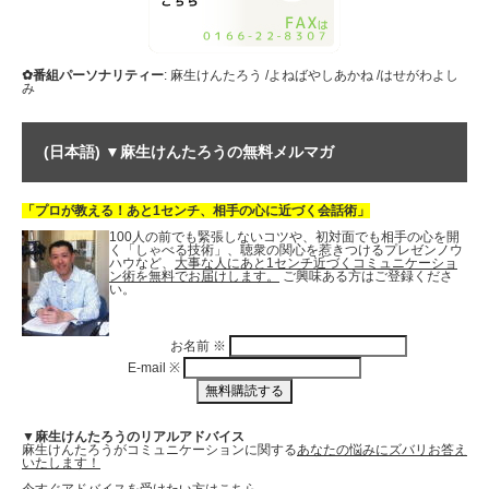
✿番組パーソナリティー
: 麻生けんたろう /よねばやしあかね /はせがわよし
み
(日本語) ▼麻生けんたろうの無料メルマガ
「プロが教える！あと1センチ、相手の心に近づく会話術」
100人の前でも緊張しないコツや、初対面でも相手の心を開
く「しゃべる技術」、聴衆の関心を惹きつけるプレゼンノウ
ハウなど、
大事な人にあと1センチ近づくコミュニケーショ
ン術を無料でお届けします。
ご興味ある方はご登録くださ
い。
お名前
※
E-mail
※
▼麻生けんたろうのリアルアドバイス
麻生けんたろうがコミュニケーションに関する
あなたの悩みにズバリお答え
いたします！