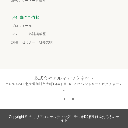
雑談フリートーク講座
お仕事のご依頼
プロフィール
マスコミ・雑誌掲載歴
講演・セミナー・研修実績
株式会社アルマテックネット
〒070-0841 北海道旭川市大町1条4丁目14－315 ワンドリームピクチャーズ
内
Twitter
Facebook
Instagram
Copyright ©
キャリアコンサルティング・ラジオDJ麻生けんたろうのサ
イト