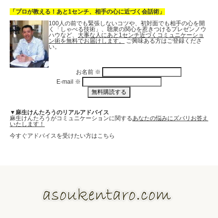
「プロが教える！あと1センチ、相手の心に近づく会話術」
100人の前でも緊張しないコツや、初対面でも相手の心を開
く「しゃべる技術」、聴衆の関心を惹きつけるプレゼンノウ
ハウなど、
大事な人にあと1センチ近づくコミュニケーショ
ン術を無料でお届けします。
ご興味ある方はご登録くださ
い。
お名前
※
E-mail
※
▼麻生けんたろうのリアルアドバイス
麻生けんたろうがコミュニケーションに関する
あなたの悩みにズバリお答え
いたします！
今すぐアドバイスを受けたい方はこちら