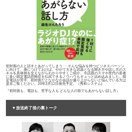
初対面の人と話すとあがってしまう･･･そんな悩みを持つビジネスパーソン
に向けて、身につけておけば、やがて大きな武器となる聞き方や話し方のス
キルを具体例を交えながらわかりやすくご紹介。今話題のスマホ世代の若者
に多い固定電話恐怖症を払拭できるノウハウもギュっと詰め込みました。固
定電話が苦手、初対面だとなかなか会話が盛り上がらないと悩んでいる方は
是非ご覧ください。20年3月12日発売予定。（秀和システム)
『初対面も、電話も、苦手な人も どんな人の前でもあがらない話し方』
▼放送終了後の裏トーク