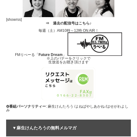
[showrss]
⇒
過去の配信号はこちら♪
毎週（土）AM10時～12時 ON AIR！
FMりべーる「
Future Dream
」
※上のバナーをクリックで
生放送をお聴き頂けます
✿番組パーソナリティー
: 麻生けんたろう /よねばやしあかね /はせがわよし
み
▼麻生けんたろうの無料メルマガ