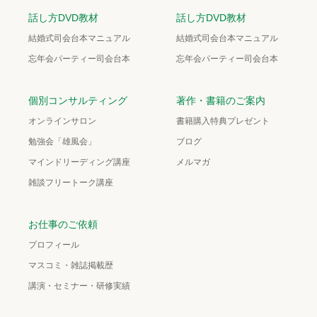
話し方DVD教材
話し方DVD教材
結婚式司会台本マニュアル
結婚式司会台本マニュアル
忘年会パーティー司会台本
忘年会パーティー司会台本
個別コンサルティング
著作・書籍のご案内
オンラインサロン
書籍購入特典プレゼント
勉強会「雄風会」
ブログ
マインドリーディング講座
メルマガ
雑談フリートーク講座
お仕事のご依頼
プロフィール
マスコミ・雑誌掲載歴
講演・セミナー・研修実績