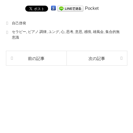
Pocket
自己啓発
セラピー
,
ピアノ.調律
,
ユング
,
心
,
思考
,
意思
,
感情
,
雄風会
,
集合的無
意識
前の記事
次の記事