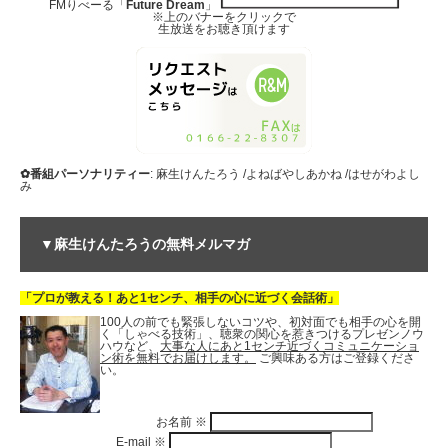
FMりべーる「
Future Dream
」
※上のバナーをクリックで
生放送をお聴き頂けます
✿番組パーソナリティー
: 麻生けんたろう /よねばやしあかね /はせがわよし
み
▼麻生けんたろうの無料メルマガ
「プロが教える！あと1センチ、相手の心に近づく会話術」
100人の前でも緊張しないコツや、初対面でも相手の心を開
く「しゃべる技術」、聴衆の関心を惹きつけるプレゼンノウ
ハウなど、
大事な人にあと1センチ近づくコミュニケーショ
ン術を無料でお届けします。
ご興味ある方はご登録くださ
い。
お名前
※
E-mail
※