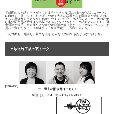
初対面の人と話すとあがってしまう･･･そんな悩みを持つビジネスパーソン
に向けて、身につけておけば、やがて大きな武器となる聞き方や話し方のス
キルを具体例を交えながらわかりやすくご紹介。今話題のスマホ世代の若者
に多い固定電話恐怖症を払拭できるノウハウもギュっと詰め込みました。固
定電話が苦手、初対面だとなかなか会話が盛り上がらないと悩んでいる方は
是非ご覧ください。20年3月12日発売予定。（秀和システム)
『初対面も、電話も、苦手な人も どんな人の前でもあがらない話し方』
▼放送終了後の裏トーク
[showrss]
⇒
過去の配信号はこちら♪
毎週（土）AM10時～12時 ON AIR！