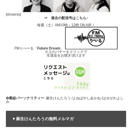
[showrss]
⇒
過去の配信号はこちら♪
毎週（土）AM10時～12時 ON AIR！
FMりべーる「
Future Dream
」
※上のバナーをクリックで
生放送をお聴き頂けます
✿番組パーソナリティー
: 麻生けんたろう /よねばやしあかね /はせがわよし
み
▼麻生けんたろうの無料メルマガ