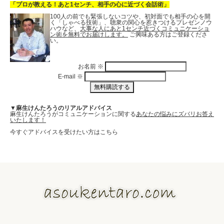
「プロが教える！あと1センチ、相手の心に近づく会話術」
100人の前でも緊張しないコツや、初対面でも相手の心を開
く「しゃべる技術」、聴衆の関心を惹きつけるプレゼンノウ
ハウなど、
大事な人にあと1センチ近づくコミュニケーショ
ン術を無料でお届けします。
ご興味ある方はご登録くださ
い。
お名前
※
E-mail
※
▼麻生けんたろうのリアルアドバイス
麻生けんたろうがコミュニケーションに関する
あなたの悩みにズバリお答え
いたします！
今すぐアドバイスを受けたい方はこちら