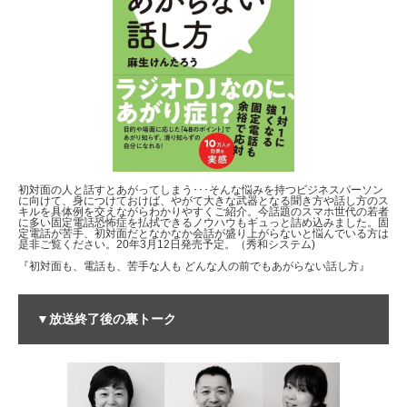
初対面の人と話すとあがってしまう･･･そんな悩みを持つビジネスパーソン
に向けて、身につけておけば、やがて大きな武器となる聞き方や話し方のス
キルを具体例を交えながらわかりやすくご紹介。今話題のスマホ世代の若者
に多い固定電話恐怖症を払拭できるノウハウもギュっと詰め込みました。固
定電話が苦手、初対面だとなかなか会話が盛り上がらないと悩んでいる方は
是非ご覧ください。20年3月12日発売予定。（秀和システム)
『初対面も、電話も、苦手な人も どんな人の前でもあがらない話し方』
▼放送終了後の裏トーク