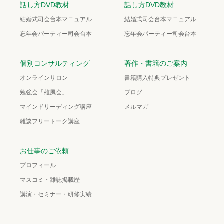
話し方DVD教材
話し方DVD教材
結婚式司会台本マニュアル
結婚式司会台本マニュアル
忘年会パーティー司会台本
忘年会パーティー司会台本
個別コンサルティング
著作・書籍のご案内
オンラインサロン
書籍購入特典プレゼント
勉強会「雄風会」
ブログ
マインドリーディング講座
メルマガ
雑談フリートーク講座
お仕事のご依頼
プロフィール
マスコミ・雑誌掲載歴
講演・セミナー・研修実績