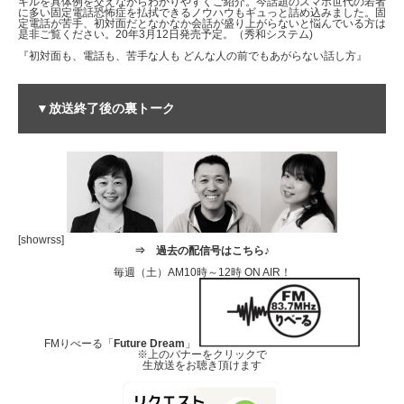
キルを具体例を交えながらわかりやすくご紹介。今話題のスマホ世代の若者
に多い固定電話恐怖症を払拭できるノウハウもギュっと詰め込みました。固
定電話が苦手、初対面だとなかなか会話が盛り上がらないと悩んでいる方は
是非ご覧ください。20年3月12日発売予定。（秀和システム)
『初対面も、電話も、苦手な人も どんな人の前でもあがらない話し方』
▼放送終了後の裏トーク
[showrss]
⇒
過去の配信号はこちら♪
毎週（土）AM10時～12時 ON AIR！
FMりべーる「
Future Dream
」
※上のバナーをクリックで
生放送をお聴き頂けます