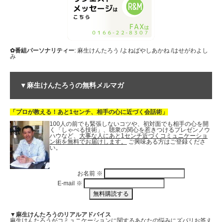
✿番組パーソナリティー
: 麻生けんたろう /よねばやしあかね /はせがわよし
み
▼麻生けんたろうの無料メルマガ
「プロが教える！あと1センチ、相手の心に近づく会話術」
100人の前でも緊張しないコツや、初対面でも相手の心を開
く「しゃべる技術」、聴衆の関心を惹きつけるプレゼンノウ
ハウなど、
大事な人にあと1センチ近づくコミュニケーショ
ン術を無料でお届けします。
ご興味ある方はご登録くださ
い。
お名前
※
E-mail
※
▼麻生けんたろうのリアルアドバイス
麻生けんたろうがコミュニケーションに関する
あなたの悩みにズバリお答え