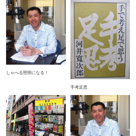
しゃべる照明になる！
手考足思