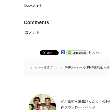
[bookoffer]
Comments
コメント
Pocket
しゃべる技術
PHPスペシャル
,
PHP研究所
,
一緒
小川直樹＆麻生けんたろうの特
声ダウンロードページ