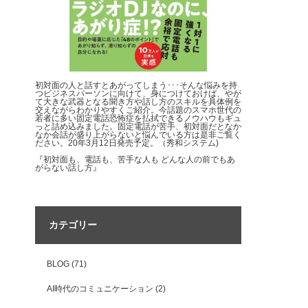
初対面の人と話すとあがってしまう･･･そんな悩みを持
つビジネスパーソンに向けて、身につけておけば、やが
て大きな武器となる聞き方や話し方のスキルを具体例を
交えながらわかりやすくご紹介。今話題のスマホ世代の
若者に多い固定電話恐怖症を払拭できるノウハウもギュ
っと詰め込みました。固定電話が苦手、初対面だとなか
なか会話が盛り上がらないと悩んでいる方は是非ご覧く
ださい。20年3月12日発売予定。（秀和システム)
『初対面も、電話も、苦手な人も どんな人の前でもあ
がらない話し方』
カテゴリー
BLOG
(71)
AI時代のコミュニケーション
(2)