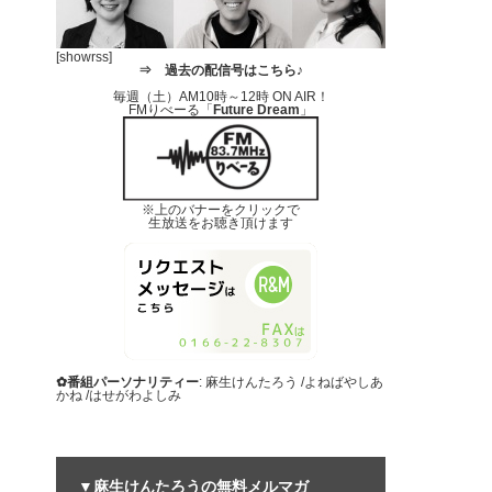
[showrss]
⇒
過去の配信号はこちら♪
毎週（土）AM10時～12時 ON AIR！
FMりべーる「
Future Dream
」
※上のバナーをクリックで
生放送をお聴き頂けます
✿番組パーソナリティー
: 麻生けんたろう /よねばやしあ
かね /はせがわよしみ
▼麻生けんたろうの無料メルマガ