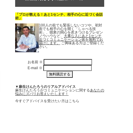
「プロが教える！あと1センチ、相手の心に近づく会話
術」
100人の前でも緊張しないコツや、初対
面でも相手の心を開く「しゃべる技
術」、聴衆の関心を惹きつけるプレゼン
ノウハウなど、
大事な人にあと1センチ
近づくコミュニケーション術を無料でお
届けします。
ご興味ある方はご登録くだ
さい。
お名前
※
E-mail
※
▼麻生けんたろうのリアルアドバイス
麻生けんたろうがコミュニケーションに関する
あなたの
悩みにズバリお答えいたします！
今すぐアドバイスを受けたい方はこちら