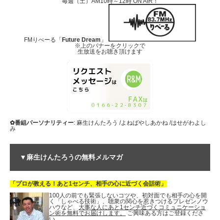
毎週（土）AM10時～12時 ON AIR！
FMりべーる「
Future Dream
」
※上のバナーをクリックで
生放送をお聴き頂けます
✿番組パーソナリティー
: 麻生けんたろう /よねばやしあかね /はせがわよし
み
▼麻生けんたろうの無料メルマガ
「プロが教える！あと1センチ、相手の心に近づく会話術」
100人の前でも緊張しないコツや、初対面でも相手の心を開
く「しゃべる技術」、聴衆の関心を惹きつけるプレゼンノウ
ハウなど、
大事な人にあと1センチ近づくコミュニケーショ
ン術を無料でお届けします。
ご興味ある方はご登録くださ
い。