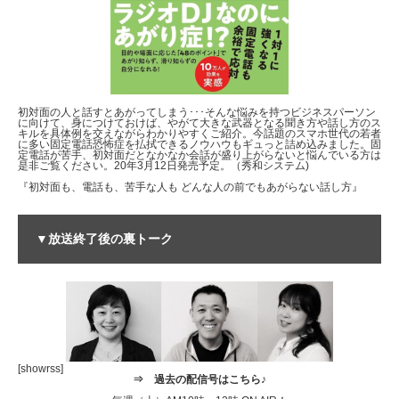
初対面の人と話すとあがってしまう･･･そんな悩みを持つビジネスパーソン
に向けて、身につけておけば、やがて大きな武器となる聞き方や話し方のス
キルを具体例を交えながらわかりやすくご紹介。今話題のスマホ世代の若者
に多い固定電話恐怖症を払拭できるノウハウもギュっと詰め込みました。固
定電話が苦手、初対面だとなかなか会話が盛り上がらないと悩んでいる方は
是非ご覧ください。20年3月12日発売予定。（秀和システム)
『初対面も、電話も、苦手な人も どんな人の前でもあがらない話し方』
▼放送終了後の裏トーク
[showrss]
⇒
過去の配信号はこちら♪