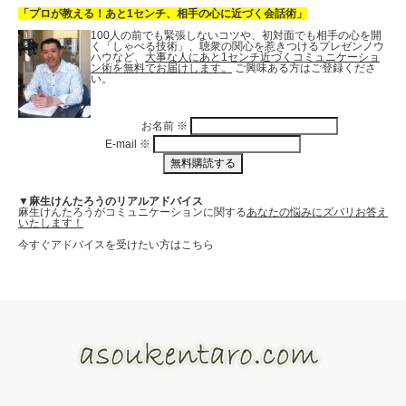
「プロが教える！あと1センチ、相手の心に近づく会話術」
100人の前でも緊張しないコツや、初対面でも相手の心を開
く「しゃべる技術」、聴衆の関心を惹きつけるプレゼンノウ
ハウなど、
大事な人にあと1センチ近づくコミュニケーショ
ン術を無料でお届けします。
ご興味ある方はご登録くださ
い。
お名前
※
E-mail
※
▼麻生けんたろうのリアルアドバイス
麻生けんたろうがコミュニケーションに関する
あなたの悩みにズバリお答え
いたします！
今すぐアドバイスを受けたい方はこちら