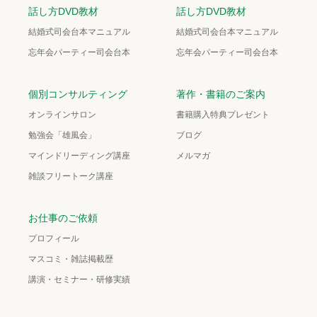
話し方DVD教材
話し方DVD教材
結婚式司会台本マニュアル
結婚式司会台本マニュアル
忘年会パーティー司会台本
忘年会パーティー司会台本
個別コンサルティング
著作・書籍のご案内
オンラインサロン
書籍購入特典プレゼント
勉強会「雄風会」
ブログ
マインドリーディング講座
メルマガ
雑談フリートーク講座
お仕事のご依頼
プロフィール
マスコミ・雑誌掲載歴
講演・セミナー・研修実績