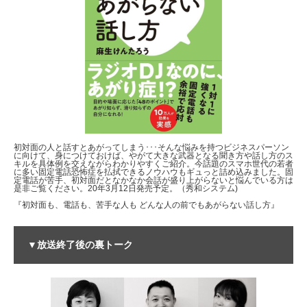
初対面の人と話すとあがってしまう･･･そんな悩みを持つビジネスパーソン
に向けて、身につけておけば、やがて大きな武器となる聞き方や話し方のス
キルを具体例を交えながらわかりやすくご紹介。今話題のスマホ世代の若者
に多い固定電話恐怖症を払拭できるノウハウもギュっと詰め込みました。固
定電話が苦手、初対面だとなかなか会話が盛り上がらないと悩んでいる方は
是非ご覧ください。20年3月12日発売予定。（秀和システム)
『初対面も、電話も、苦手な人も どんな人の前でもあがらない話し方』
▼放送終了後の裏トーク