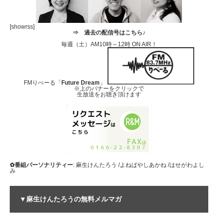
[showrss]
⇒
過去の配信号はこちら♪
毎週（土）AM10時～12時 ON AIR！
FMりべーる「
Future Dream
」
※上のバナーをクリックで
生放送をお聴き頂けます
✿番組パーソナリティー
: 麻生けんたろう /よねばやしあかね /はせがわよし
み
▼麻生けんたろうの無料メルマガ