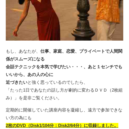
もし、あなたが、
仕事、家庭、恋愛、プライベートで人間関
係がスムーズになる
会話テクニックを本気で学びたい・・・、あと１センチでも
いいから、あの人の心に
近づきたい
と強く思っているのでしたら、
「たった1日であなたの話し方が劇的に変わるＤＶＤ（2枚組
み）」を是非ご覧ください。
定期的に開催していた講座内容を凝縮し、遠方で参加できな
い方の為にも
2枚のDVD（Disk1/104分：Disk2/64分）に収録しました。