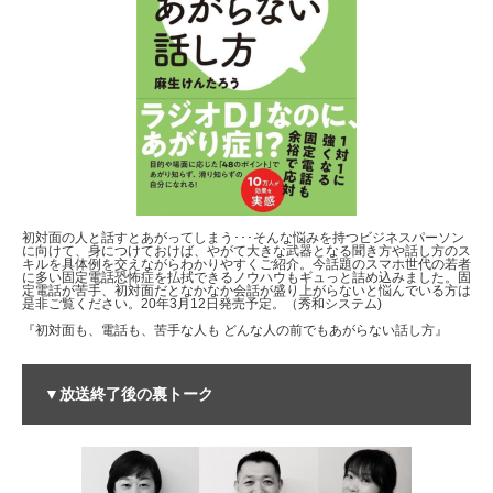
初対面の人と話すとあがってしまう･･･そんな悩みを持つビジネスパーソン
に向けて、身につけておけば、やがて大きな武器となる聞き方や話し方のス
キルを具体例を交えながらわかりやすくご紹介。今話題のスマホ世代の若者
に多い固定電話恐怖症を払拭できるノウハウもギュっと詰め込みました。固
定電話が苦手、初対面だとなかなか会話が盛り上がらないと悩んでいる方は
是非ご覧ください。20年3月12日発売予定。（秀和システム)
『初対面も、電話も、苦手な人も どんな人の前でもあがらない話し方』
▼放送終了後の裏トーク