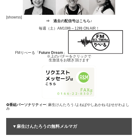
[showrss]
⇒
過去の配信号はこちら♪
毎週（土）AM10時～12時 ON AIR！
FMりべーる「
Future Dream
」
※上のバナーをクリックで
生放送をお聴き頂けます
✿番組パーソナリティー
: 麻生けんたろう /よねばやしあかね /はせがわよし
み
▼麻生けんたろうの無料メルマガ