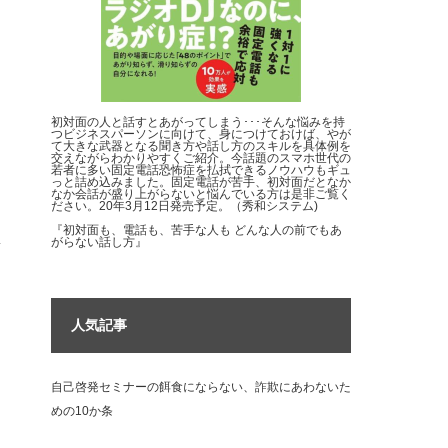
初対面の人と話すとあがってしまう･･･そんな悩みを持
つビジネスパーソンに向けて、身につけておけば、やが
て大きな武器となる聞き方や話し方のスキルを具体例を
交えながらわかりやすくご紹介。今話題のスマホ世代の
若者に多い固定電話恐怖症を払拭できるノウハウもギュ
っと詰め込みました。固定電話が苦手、初対面だとなか
なか会話が盛り上がらないと悩んでいる方は是非ご覧く
ださい。20年3月12日発売予定。（秀和システム)
『初対面も、電話も、苦手な人も どんな人の前でもあ
がらない話し方』
人気記事
自己啓発セミナーの餌食にならない、詐欺にあわないた
めの10か条