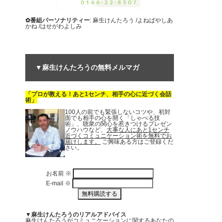
✿番組パーソナリティー
: 麻生けんたろう /よねばやしあ
かね /はせがわよしみ
▼麻生けんたろうの無料メルマガ
「プロが教える！あと1センチ、相手の心に近づく会話
術」
100人の前でも緊張しないコツや、初対
面でも相手の心を開く「しゃべる技
術」、聴衆の関心を惹きつけるプレゼン
ノウハウなど、
大事な人にあと1センチ
近づくコミュニケーション術を無料でお
届けします。
ご興味ある方はご登録くだ
さい。
お名前
※
E-mail
※
▼麻生けんたろうのリアルアドバイス
麻生けんたろうがコミュニケーションに関する
あなたの