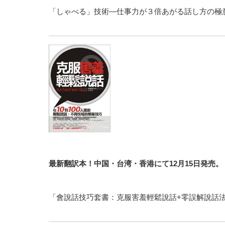
「しゃべる」技術―仕事力が３倍あがる話し方の極
最新翻訳本！中国・台湾・香港にて12月15日発売
「會說話技巧套書：克服害羞輕鬆說話+零誤解說話法