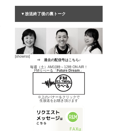
▼放送終了後の裏トーク
[showrss]
⇒
過去の配信号はこちら♪
毎週（土）AM10時～12時 ON AIR！
FMりべーる「
Future Dream
」
※上のバナーをクリックで
生放送をお聴き頂けます