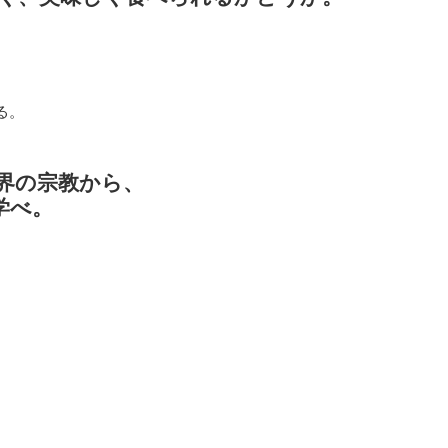
る。
界の宗教から、
学べ。