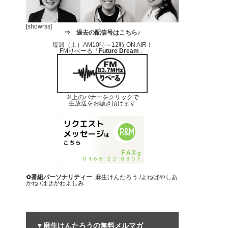
[showrss]
⇒
過去の配信号はこちら♪
毎週（土）AM10時～12時 ON AIR！
FMりべーる「
Future Dream
」
※上のバナーをクリックで
生放送をお聴き頂けます
✿番組パーソナリティー
: 麻生けんたろう /よねばやしあ
かね /はせがわよしみ
▼麻生けんたろうの無料メルマガ