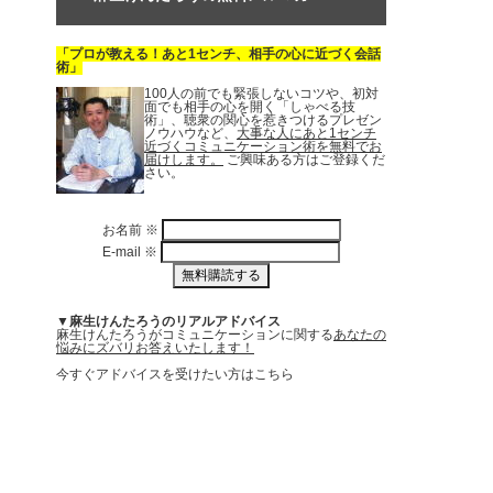
「プロが教える！あと1センチ、相手の心に近づく会話
術」
100人の前でも緊張しないコツや、初対
面でも相手の心を開く「しゃべる技
術」、聴衆の関心を惹きつけるプレゼン
ノウハウなど、
大事な人にあと1センチ
近づくコミュニケーション術を無料でお
届けします。
ご興味ある方はご登録くだ
さい。
お名前
※
E-mail
※
▼麻生けんたろうのリアルアドバイス
麻生けんたろうがコミュニケーションに関する
あなたの
悩みにズバリお答えいたします！
今すぐアドバイスを受けたい方はこちら