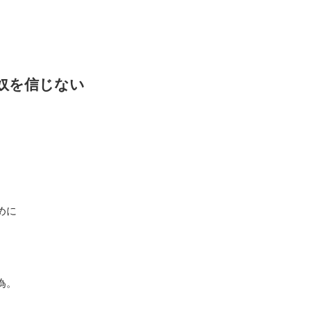
奴を信じない
めに
為。