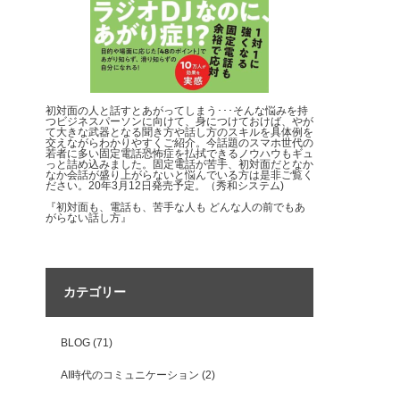
初対面の人と話すとあがってしまう･･･そんな悩みを持
つビジネスパーソンに向けて、身につけておけば、やが
て大きな武器となる聞き方や話し方のスキルを具体例を
交えながらわかりやすくご紹介。今話題のスマホ世代の
若者に多い固定電話恐怖症を払拭できるノウハウもギュ
っと詰め込みました。固定電話が苦手、初対面だとなか
なか会話が盛り上がらないと悩んでいる方は是非ご覧く
ださい。20年3月12日発売予定。（秀和システム)
『初対面も、電話も、苦手な人も どんな人の前でもあ
がらない話し方』
カテゴリー
BLOG
(71)
AI時代のコミュニケーション
(2)