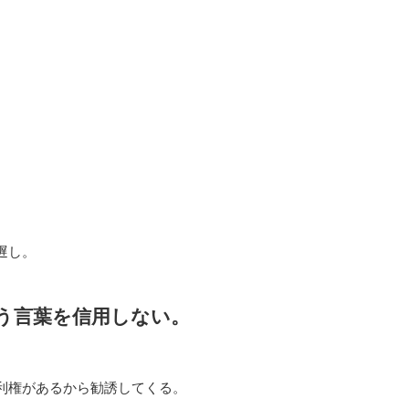
。
遅し。
う言葉を信用しない。
利権があるから勧誘してくる。