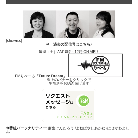
[showrss]
⇒
過去の配信号はこちら♪
毎週（土）AM10時～12時 ON AIR！
FMりべーる「
Future Dream
」
※上のバナーをクリックで
生放送をお聴き頂けます
✿番組パーソナリティー
: 麻生けんたろう /よねばやしあかね /はせがわよし
み