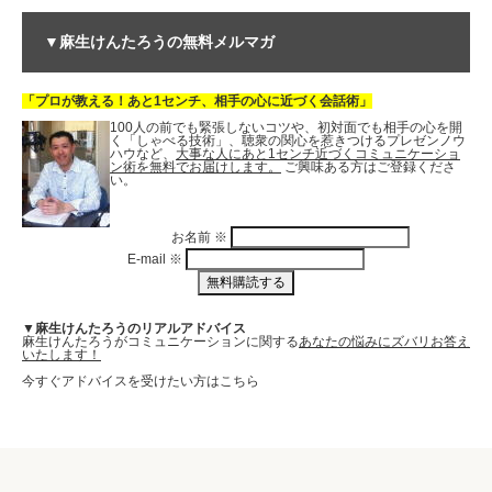
▼麻生けんたろうの無料メルマガ
「プロが教える！あと1センチ、相手の心に近づく会話術」
100人の前でも緊張しないコツや、初対面でも相手の心を開
く「しゃべる技術」、聴衆の関心を惹きつけるプレゼンノウ
ハウなど、
大事な人にあと1センチ近づくコミュニケーショ
ン術を無料でお届けします。
ご興味ある方はご登録くださ
い。
お名前
※
E-mail
※
▼麻生けんたろうのリアルアドバイス
麻生けんたろうがコミュニケーションに関する
あなたの悩みにズバリお答え
いたします！
今すぐアドバイスを受けたい方はこちら