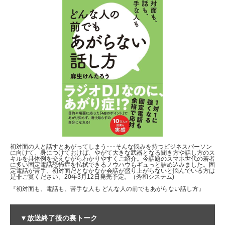
初対面の人と話すとあがってしまう･･･そんな悩みを持つビジネスパーソン
に向けて、身につけておけば、やがて大きな武器となる聞き方や話し方のス
キルを具体例を交えながらわかりやすくご紹介。今話題のスマホ世代の若者
に多い固定電話恐怖症を払拭できるノウハウもギュっと詰め込みました。固
定電話が苦手、初対面だとなかなか会話が盛り上がらないと悩んでいる方は
是非ご覧ください。20年3月12日発売予定。（秀和システム)
『初対面も、電話も、苦手な人も どんな人の前でもあがらない話し方』
▼放送終了後の裏トーク