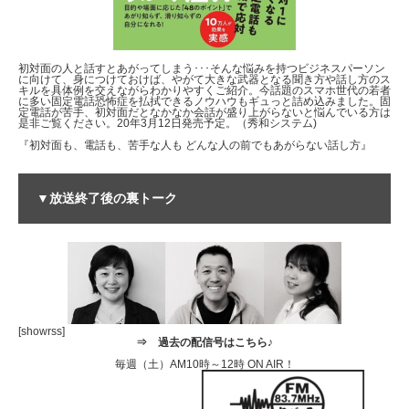
初対面の人と話すとあがってしまう･･･そんな悩みを持つビジネスパーソン
に向けて、身につけておけば、やがて大きな武器となる聞き方や話し方のス
キルを具体例を交えながらわかりやすくご紹介。今話題のスマホ世代の若者
に多い固定電話恐怖症を払拭できるノウハウもギュっと詰め込みました。固
定電話が苦手、初対面だとなかなか会話が盛り上がらないと悩んでいる方は
是非ご覧ください。20年3月12日発売予定。（秀和システム)
『初対面も、電話も、苦手な人も どんな人の前でもあがらない話し方』
▼放送終了後の裏トーク
[showrss]
⇒
過去の配信号はこちら♪
毎週（土）AM10時～12時 ON AIR！