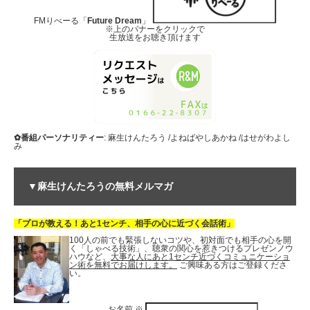
FMりべーる「
Future Dream
」
※上のバナーをクリックで
生放送をお聴き頂けます
✿番組パーソナリティー
: 麻生けんたろう /よねばやしあかね /はせがわよし
み
▼麻生けんたろうの無料メルマガ
「プロが教える！あと1センチ、相手の心に近づく会話術」
100人の前でも緊張しないコツや、初対面でも相手の心を開
く「しゃべる技術」、聴衆の関心を惹きつけるプレゼンノウ
ハウなど、
大事な人にあと1センチ近づくコミュニケーショ
ン術を無料でお届けします。
ご興味ある方はご登録くださ
い。
お名前
※