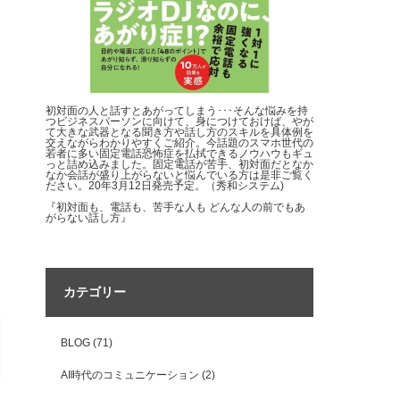
初対面の人と話すとあがってしまう･･･そんな悩みを持
つビジネスパーソンに向けて、身につけておけば、やが
て大きな武器となる聞き方や話し方のスキルを具体例を
交えながらわかりやすくご紹介。今話題のスマホ世代の
若者に多い固定電話恐怖症を払拭できるノウハウもギュ
っと詰め込みました。固定電話が苦手、初対面だとなか
なか会話が盛り上がらないと悩んでいる方は是非ご覧く
ださい。20年3月12日発売予定。（秀和システム)
『初対面も、電話も、苦手な人も どんな人の前でもあ
がらない話し方』
カテゴリー
BLOG
(71)
AI時代のコミュニケーション
(2)