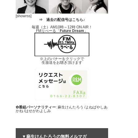
[showrss]
⇒
過去の配信号はこちら♪
毎週（土）AM10時～12時 ON AIR！
FMりべーる「
Future Dream
」
※上のバナーをクリックで
生放送をお聴き頂けます
✿番組パーソナリティー
: 麻生けんたろう /よねばやしあ
かね /はせがわよしみ
▼麻生けんたろうの無料メルマガ