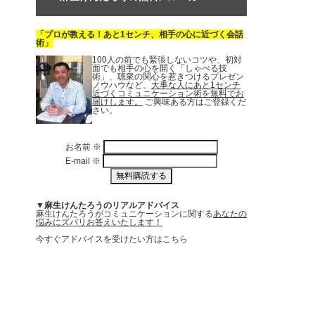
「プロが教える！あと1センチ、相手の心に近づく会話
術」
100人の前でも緊張しないコツや、初対
面でも相手の心を開く「しゃべる技
術」、聴衆の関心を惹きつけるプレゼン
ノウハウなど、
大事な人にあと1センチ
近づくコミュニケーション術を無料でお
届けします。
ご興味ある方はご登録くだ
さい。
お名前
※
E-mail
※
▼麻生けんたろうのリアルアドバイス
麻生けんたろうがコミュニケーションに関する
あなたの
悩みにズバリお答えいたします！
今すぐアドバイスを受けたい方はこちら