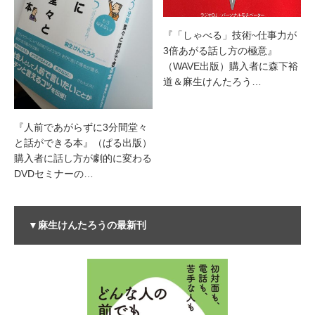
『「しゃべる」技術~仕事力が
3倍あがる話し方の極意』
（WAVE出版）購入者に森下裕
道＆麻生けんたろう…
『人前であがらずに3分間堂々
と話ができる本』（ぱる出版）
購入者に話し方が劇的に変わる
DVDセミナーの…
▼麻生けんたろうの最新刊