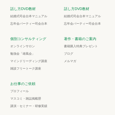
話し方DVD教材
話し方DVD教材
結婚式司会台本マニュアル
結婚式司会台本マニュアル
忘年会パーティー司会台本
忘年会パーティー司会台本
個別コンサルティング
著作・書籍のご案内
オンラインサロン
書籍購入特典プレゼント
勉強会「雄風会」
ブログ
マインドリーディング講座
メルマガ
雑談フリートーク講座
お仕事のご依頼
プロフィール
マスコミ・雑誌掲載歴
講演・セミナー・研修実績