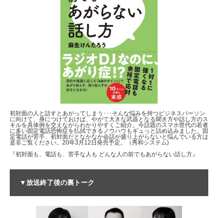
初対面の人と話すとあがってしまう･･･そんな悩みを持つビジネスパーソン
に向けて、身につけておけば、やがて大きな武器となる聞き方や話し方のス
キルを具体例を交えながらわかりやすくご紹介。今話題のスマホ世代の若者
に多い固定電話恐怖症を払拭できるノウハウもギュっと詰め込みました。固
定電話が苦手、初対面だとなかなか会話が盛り上がらないと悩んでいる方は
是非ご覧ください。20年3月12日発売予定。（秀和システム)
『初対面も、電話も、苦手な人も どんな人の前でもあがらない話し方』
▼放送終了後の裏トーク