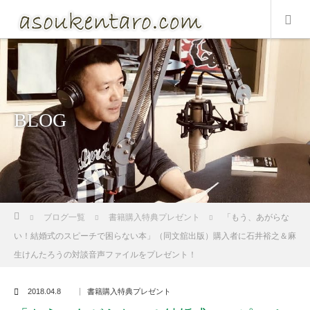
BLOG
ホーム
ブログ一覧
書籍購入特典プレゼント
「もう、あがらな
い！結婚式のスピーチで困らない本」（同文舘出版）購入者に石井裕之＆麻
生けんたろうの対談音声ファイルをプレゼント！
2018.04.8
書籍購入特典プレゼント