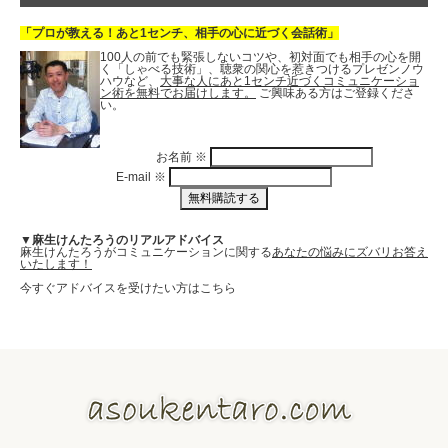
「プロが教える！あと1センチ、相手の心に近づく会話術」
100人の前でも緊張しないコツや、初対面でも相手の心を開
く「しゃべる技術」、聴衆の関心を惹きつけるプレゼンノウ
ハウなど、
大事な人にあと1センチ近づくコミュニケーショ
ン術を無料でお届けします。
ご興味ある方はご登録くださ
い。
お名前
※
E-mail
※
▼麻生けんたろうのリアルアドバイス
麻生けんたろうがコミュニケーションに関する
あなたの悩みにズバリお答え
いたします！
今すぐアドバイスを受けたい方はこちら