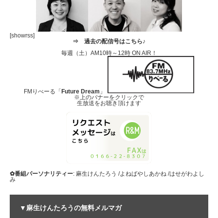
[showrss]
⇒
過去の配信号はこちら♪
毎週（土）AM10時～12時 ON AIR！
FMりべーる「
Future Dream
」
※上のバナーをクリックで
生放送をお聴き頂けます
✿番組パーソナリティー
: 麻生けんたろう /よねばやしあかね /はせがわよし
み
▼麻生けんたろうの無料メルマガ