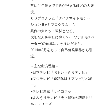
常に半年先まで予約が埋まるほどの大盛
況。
ＣＤプログラム「ダイナマイトモチベー
ション 6ヶ月プログラム」も、
異例の大ヒット教材となる。
大切な人を幸せに導く”パーソナルモチベ
ーター”の育成に力を注いだあと、
2014年3月をもって自己啓発業界から引
退。
＜主な出演番組＞
■日本テレビ「おもいッきりテレビ」
■フジテレビ「奇跡体験！アンビリバボ
ー」
■テレビ東京「サイコラッ！」
■よみうりテレビ「史上最強の恋愛ドリ
ル」シリーズ