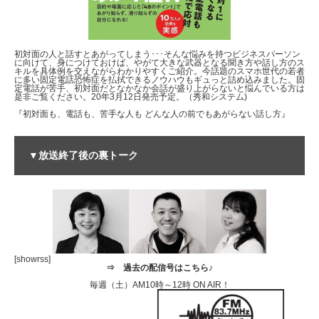
初対面の人と話すとあがってしまう･･･そんな悩みを持つビジネスパーソン
に向けて、身につけておけば、やがて大きな武器となる聞き方や話し方のス
キルを具体例を交えながらわかりやすくご紹介。今話題のスマホ世代の若者
に多い固定電話恐怖症を払拭できるノウハウもギュっと詰め込みました。固
定電話が苦手、初対面だとなかなか会話が盛り上がらないと悩んでいる方は
是非ご覧ください。20年3月12日発売予定。（秀和システム)
『初対面も、電話も、苦手な人も どんな人の前でもあがらない話し方』
▼放送終了後の裏トーク
[showrss]
⇒
過去の配信号はこちら♪
毎週（土）AM10時～12時 ON AIR！