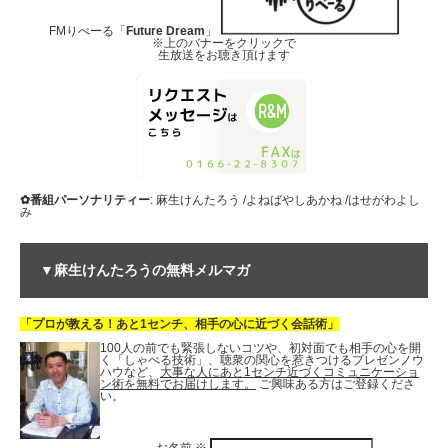
FMりべーる「
Future Dream
」
※上のバナーをクリックで
生放送をお聴き頂けます
✿番組パーソナリティー
: 麻生けんたろう /よねばやしあかね /はせがわよし
み
▼麻生けんたろうの無料メルマガ
「プロが教える！あと1センチ、相手の心に近づく会話術」
100人の前でも緊張しないコツや、初対面でも相手の心を開
く「しゃべる技術」、聴衆の関心を惹きつけるプレゼンノウ
ハウなど、
大事な人にあと1センチ近づくコミュニケーショ
ン術を無料でお届けします。
ご興味ある方はご登録くださ
い。