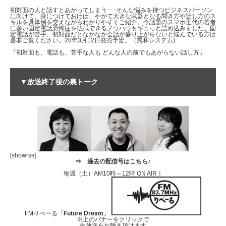
初対面の人と話すとあがってしまう･･･そんな悩みを持つビジネスパーソン
に向けて、身につけておけば、やがて大きな武器となる聞き方や話し方のス
キルを具体例を交えながらわかりやすくご紹介。今話題のスマホ世代の若者
に多い固定電話恐怖症を払拭できるノウハウもギュっと詰め込みました。固
定電話が苦手、初対面だとなかなか会話が盛り上がらないと悩んでいる方は
是非ご覧ください。20年3月12日発売予定。（秀和システム)
『初対面も、電話も、苦手な人も どんな人の前でもあがらない話し方』
▼放送終了後の裏トーク
[showrss]
⇒
過去の配信号はこちら♪
毎週（土）AM10時～12時 ON AIR！
FMりべーる「
Future Dream
」
※上のバナーをクリックで
生放送をお聴き頂けます