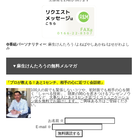
✿番組パーソナリティー
: 麻生けんたろう /よねばやしあかね /はせがわよし
み
▼麻生けんたろうの無料メルマガ
「プロが教える！あと1センチ、相手の心に近づく会話術」
100人の前でも緊張しないコツや、初対面でも相手の心を開
く「しゃべる技術」、聴衆の関心を惹きつけるプレゼンノウ
ハウなど、
大事な人にあと1センチ近づくコミュニケーショ
ン術を無料でお届けします。
ご興味ある方はご登録くださ
い。
お名前
※
E-mail
※