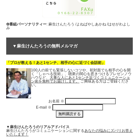
✿番組パーソナリティー
: 麻生けんたろう /よねばやしあかね /はせがわよし
み
▼麻生けんたろうの無料メルマガ
「プロが教える！あと1センチ、相手の心に近づく会話術」
100人の前でも緊張しないコツや、初対面でも相手の心を開
く「しゃべる技術」、聴衆の関心を惹きつけるプレゼンノウ
ハウなど、
大事な人にあと1センチ近づくコミュニケーショ
ン術を無料でお届けします。
ご興味ある方はご登録くださ
い。
お名前
※
E-mail
※
▼麻生けんたろうのリアルアドバイス
麻生けんたろうがコミュニケーションに関する
あなたの悩みにズバリお答え
いたします！