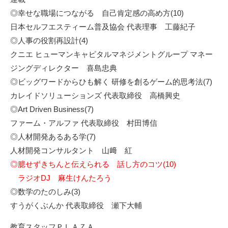
◎幸せな職場につながる 自己肯定感の高め方(10)
日本セルフエスティーム普及協会 代表理事 工藤紀子
◎人事の役割再設計(4)
クニエ ヒューマンキャピタルマネジメントグループ マネー
ジングディレクター 喜島忠典
◎ビッグワードからひも解く 研修を創るゲーム的思考法(7)
カレイドソリューションズ 代表取締役 高橋興史
◎Art Driven Business(7)
ファーム・アルファ 代表取締役 村田博信
◎人材開発あるある学(7)
人材開発コンサルタント 山﨑 紅
◎臆せずきちんと伝えられる 話し方のコツ(10)
ラジオDJ 麻生けんたろう
◎数学のたのしみ(3)
すうがくぶんか 代表取締役 瀬下大輔
教育スタッフＰＬＡＺＡ