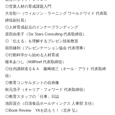
◎営業人材の育成課題入門
大谷彰一（ウィルソン・ラーニング ワールドワイド 代表取
締役副社長）
◎人材育成起点のインナーブランディング
原田由美子（Six Stars Consulting 代表取締役）
◎「伝える」を理解するプレゼン技術教室
前田鎌利（プレゼンテーション協会 代表理事）
◎行動科学から始める人材育成
榎本あつし（MillReef 代表取締役）
◎社内講師道Ｑ＆Ａ 藤﨑雄三（オール・アウト 代表取締
役）
◎教育コンサルタントの自画像
秋元浩子（キャリア・フォワード 代表取締役）
◎教育スタッフの「仕事」日誌
池田貢介（日清食品ホールディングス 人事部 主任）
◎Book Review YAを読もう！（北井 弘）