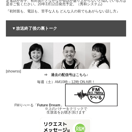
定電話が苦手、初対面だとなかなか会話が盛り上がらないと悩んでいる方は
是非ご覧ください。20年3月12日発売予定。（秀和システム)
『初対面も、電話も、苦手な人も どんな人の前でもあがらない話し方』
▼放送終了後の裏トーク
[showrss]
⇒
過去の配信号はこちら♪
毎週（土）AM10時～12時 ON AIR！
FMりべーる「
Future Dream
」
※上のバナーをクリックで
生放送をお聴き頂けます