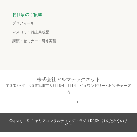
お仕事のご依頼
プロフィール
マスコミ・雑誌掲載歴
講演・セミナー・研修実績
株式会社アルマテックネット
〒070-0841 北海道旭川市大町1条4丁目14－315 ワンドリームピクチャーズ
内
Twitter
Facebook
Instagram
Copyright ©
キャリアコンサルティング・ラジオDJ麻生けんたろうのサ
イト