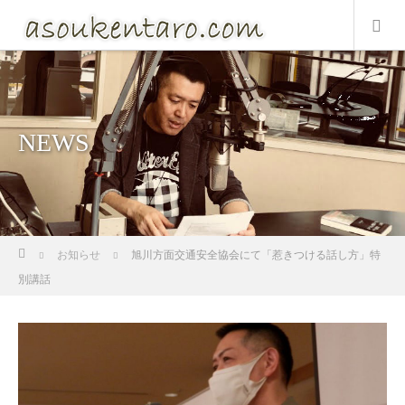
NEWS
ホーム
お知らせ
旭川方面交通安全協会にて「惹きつける話し方」特
別講話