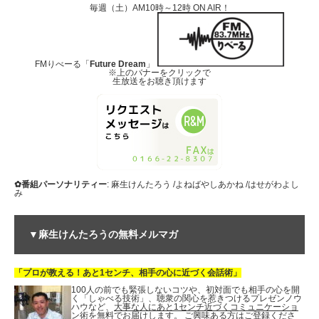
毎週（土）AM10時～12時 ON AIR！
FMりべーる「
Future Dream
」
※上のバナーをクリックで
生放送をお聴き頂けます
✿番組パーソナリティー
: 麻生けんたろう /よねばやしあかね /はせがわよし
み
▼麻生けんたろうの無料メルマガ
「プロが教える！あと1センチ、相手の心に近づく会話術」
100人の前でも緊張しないコツや、初対面でも相手の心を開
く「しゃべる技術」、聴衆の関心を惹きつけるプレゼンノウ
ハウなど、
大事な人にあと1センチ近づくコミュニケーショ
ン術を無料でお届けします。
ご興味ある方はご登録くださ