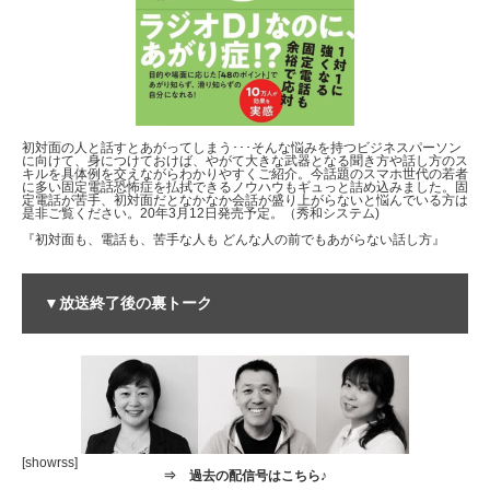
初対面の人と話すとあがってしまう･･･そんな悩みを持つビジネスパーソン
に向けて、身につけておけば、やがて大きな武器となる聞き方や話し方のス
キルを具体例を交えながらわかりやすくご紹介。今話題のスマホ世代の若者
に多い固定電話恐怖症を払拭できるノウハウもギュっと詰め込みました。固
定電話が苦手、初対面だとなかなか会話が盛り上がらないと悩んでいる方は
是非ご覧ください。20年3月12日発売予定。（秀和システム)
『初対面も、電話も、苦手な人も どんな人の前でもあがらない話し方』
▼放送終了後の裏トーク
[showrss]
⇒
過去の配信号はこちら♪