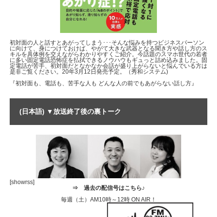
初対面の人と話すとあがってしまう･･･そんな悩みを持つビジネスパーソン
に向けて、身につけておけば、やがて大きな武器となる聞き方や話し方のス
キルを具体例を交えながらわかりやすくご紹介。今話題のスマホ世代の若者
に多い固定電話恐怖症を払拭できるノウハウもギュっと詰め込みました。固
定電話が苦手、初対面だとなかなか会話が盛り上がらないと悩んでいる方は
是非ご覧ください。20年3月12日発売予定。（秀和システム)
『初対面も、電話も、苦手な人も どんな人の前でもあがらない話し方』
(日本語) ▼放送終了後の裏トーク
[showrss]
⇒
過去の配信号はこちら♪
毎週（土）AM10時～12時 ON AIR！