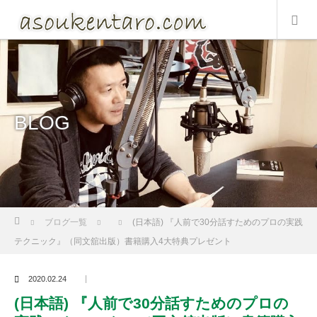
BLOG
Home
ブログ一覧
(日本語) 『人前で30分話すためのプロの実践
テクニック』（同文舘出版）書籍購入4大特典プレゼント
2020.02.24
(日本語) 『人前で30分話すためのプロの