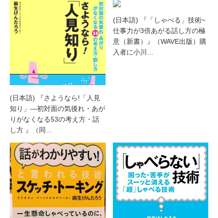
(日本語) 『「しゃべる」技術~
仕事力が3倍あがる話し方の極
意（新書）』（WAVE出版）購
入者に小川…
(日本語) 『さようなら!「人見
知り」―初対面の気後れ・あが
りがなくなる53の考え方・話
し方 』（同…