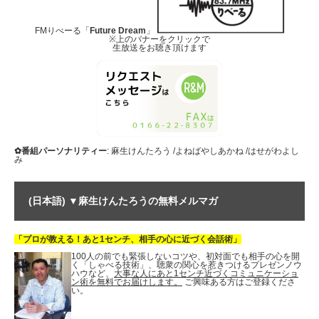
FMりべーる「
Future Dream
」
※上のバナーをクリックで
生放送をお聴き頂けます
✿番組パーソナリティー
: 麻生けんたろう /よねばやしあかね /はせがわよし
み
(日本語) ▼麻生けんたろうの無料メルマガ
「プロが教える！あと1センチ、相手の心に近づく会話術」
100人の前でも緊張しないコツや、初対面でも相手の心を開
く「しゃべる技術」、聴衆の関心を惹きつけるプレゼンノウ
ハウなど、
大事な人にあと1センチ近づくコミュニケーショ
ン術を無料でお届けします。
ご興味ある方はご登録くださ
い。