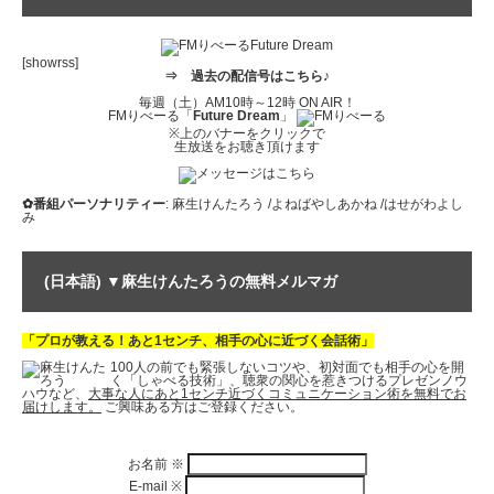
[showrss]
⇒
過去の配信号はこちら♪
毎週（土）AM10時～12時 ON AIR！
FMりべーる「
Future Dream
」
※上のバナーをクリックで
生放送をお聴き頂けます
✿番組パーソナリティー
: 麻生けんたろう /よねばやしあかね /はせがわよし
み
(日本語) ▼麻生けんたろうの無料メルマガ
「プロが教える！あと1センチ、相手の心に近づく会話術」
100人の前でも緊張しないコツや、初対面でも相手の心を開
く「しゃべる技術」、聴衆の関心を惹きつけるプレゼンノウ
ハウなど、
大事な人にあと1センチ近づくコミュニケーション術を無料でお
届けします。
ご興味ある方はご登録ください。
お名前
※
E-mail
※