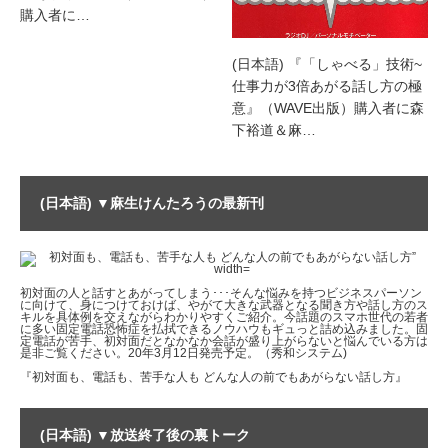
購入者に…
(日本語) 『「しゃべる」技術~
仕事力が3倍あがる話し方の極
意』（WAVE出版）購入者に森
下裕道＆麻…
(日本語) ▼麻生けんたろうの最新刊
初対面の人と話すとあがってしまう･･･そんな悩みを持つビジネスパーソン
に向けて、身につけておけば、やがて大きな武器となる聞き方や話し方のス
キルを具体例を交えながらわかりやすくご紹介。今話題のスマホ世代の若者
に多い固定電話恐怖症を払拭できるノウハウもギュっと詰め込みました。固
定電話が苦手、初対面だとなかなか会話が盛り上がらないと悩んでいる方は
是非ご覧ください。20年3月12日発売予定。（秀和システム)
『初対面も、電話も、苦手な人も どんな人の前でもあがらない話し方』
(日本語) ▼放送終了後の裏トーク