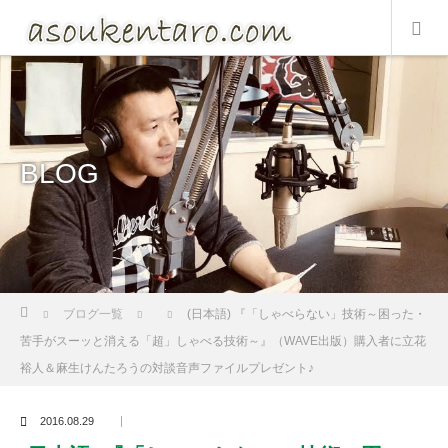
BLOG
Home
ブログ一覧
(日本語) 『「しゃべらない」技術～困った・
苦手がスーッと消える「超」しゃべる技術～』（WAVE出版）購入者に立花
裕人＆麻生けんたろうの対談音声ファイルプレゼント♪
2016.08.29