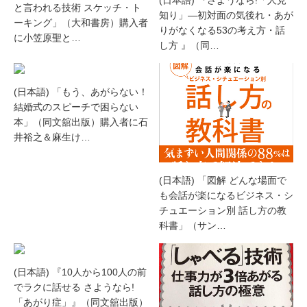
と言われる技術 スケッチ・ト
知り」―初対面の気後れ・あが
ーキング」（大和書房）購入者
りがなくなる53の考え方・話
に小笠原聖と…
し方 』（同…
(日本語) 「もう、あがらない！
結婚式のスピーチで困らない
本」（同文舘出版）購入者に石
井裕之＆麻生け…
(日本語) 「図解 どんな場面で
も会話が楽になるビジネス・シ
チュエーション別 話し方の教
科書」（サン…
(日本語) 『10人から100人の前
でラクに話せる さようなら!
「あがり症」』（同文舘出版）