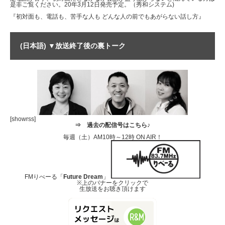
是非ご覧ください。20年3月12日発売予定。（秀和システム)
『初対面も、電話も、苦手な人も どんな人の前でもあがらない話し方』
(日本語) ▼放送終了後の裏トーク
[showrss]
⇒
過去の配信号はこちら♪
毎週（土）AM10時～12時 ON AIR！
FMりべーる「
Future Dream
」
※上のバナーをクリックで
生放送をお聴き頂けます