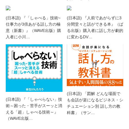
(日本語) 『「しゃべる」技術~
(日本語) 『人前であがらずに3
仕事力が3倍あがる話し方の極
分間堂々と話ができる本』（ぱ
意（新書）』（WAVE出版）購
る出版）購入者に話し方が劇的
入者に小川…
に変わるDV…
(日本語) 「図解 どんな場面で
(日本語) 『「しゃべらない」技
も会話が楽になるビジネス・シ
術～困った・苦手がスーッと消
チュエーション別 話し方の教
える「超」しゃべる技術～』
科書」（サン…
（WAVE出版…