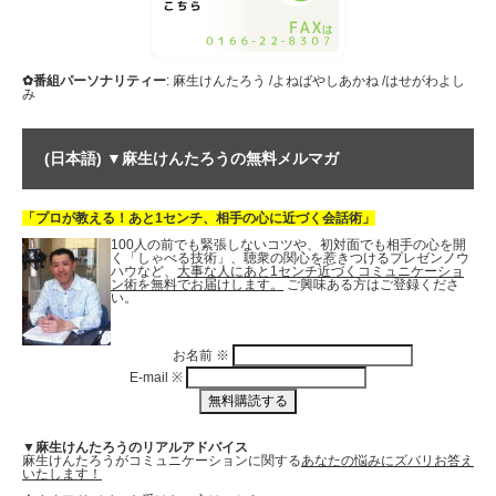
✿番組パーソナリティー
: 麻生けんたろう /よねばやしあかね /はせがわよし
み
(日本語) ▼麻生けんたろうの無料メルマガ
「プロが教える！あと1センチ、相手の心に近づく会話術」
100人の前でも緊張しないコツや、初対面でも相手の心を開
く「しゃべる技術」、聴衆の関心を惹きつけるプレゼンノウ
ハウなど、
大事な人にあと1センチ近づくコミュニケーショ
ン術を無料でお届けします。
ご興味ある方はご登録くださ
い。
お名前
※
E-mail
※
▼麻生けんたろうのリアルアドバイス
麻生けんたろうがコミュニケーションに関する
あなたの悩みにズバリお答え
いたします！