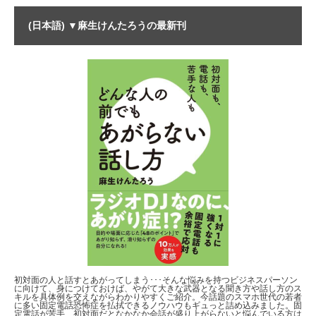
(日本語) ▼麻生けんたろうの最新刊
初対面の人と話すとあがってしまう･･･そんな悩みを持つビジネスパーソン
に向けて、身につけておけば、やがて大きな武器となる聞き方や話し方のス
キルを具体例を交えながらわかりやすくご紹介。今話題のスマホ世代の若者
に多い固定電話恐怖症を払拭できるノウハウもギュっと詰め込みました。固
定電話が苦手、初対面だとなかなか会話が盛り上がらないと悩んでいる方は