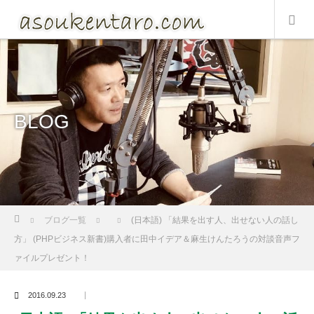
BLOG
Home
ブログ一覧
(日本語) 「結果を出す人、出せない人の話し
方」 (PHPビジネス新書)購入者に田中イデア＆麻生けんたろうの対談音声フ
ァイルプレゼント！
2016.09.23