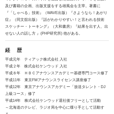
及び書籍の企画、出版支援をする
雄風会
を主宰。著書に
『「しゃべる」技術』（WAVE出版）『さようなら！あがり
症』（同文舘出版）『話がわかりやすい！と言われる技術
スケッチー・トーキング』（大和書房）『結果を出す人、出
せない人の話し方 』(PHP研究所) 他がある。
経 歴
平成元年
ティアック株式会社
入社
平成２年
株式会社ケンウッド
入社
平成８年 ＨＢＣアナウンスアカデミー基礎専門コース修了
平成11年 東京FMアナウンスライセンス講座修了
平成12年 東京アナウンスアカデミー「放送タレント・DJ
上級コース」修了
平成14年 株式会社ケンウッド退社後フリーとして活動
～北海道のテレビ、ラジオ局を中心に喋り手として活動す