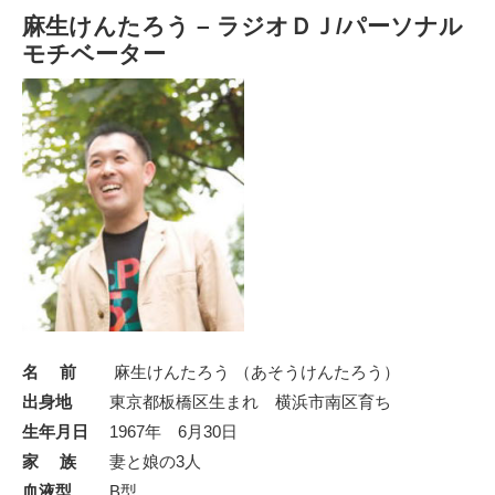
麻生けんたろう – ラジオＤＪ/パーソナル
モチベーター
名 前
麻生けんたろう （あそうけんたろう）
出身地
東京都板橋区生まれ 横浜市南区育ち
生年月日
1967年 6月30日
家 族
妻と娘の3人
血液型
B型