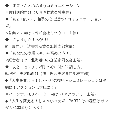
◆「患者さんと心の通うコミュニケーション」
※歯科医院向け（
ササキ株式会社主催
）
◆「あと1センチ、相手の心に近づくコミュニケーション
術」
※営業マン向け（
株式会社ミツウロコ主催
）
◆「さようなら！あがり症」
※一般向け（読書普及協会旭川支部主催）
◆「あなたの表現スキルを高めよう！」
※経営者向け（北海道中小企業家同友会主催）
◆「あと１センチ、相手の心に近づく話し方」
※理容、美容師向け（
旭川理容美容専門学校主催
）
◆「人生を変える！しゃべりの技術～シュミレーションは臆
病に！アクションは大胆に！」
※パーソナルモチベーター向け（PMアカデミー主催）
◆「人生を変える！しゃべりの技術～PART2 その秘密はガン
ダム×100通りにあり！」