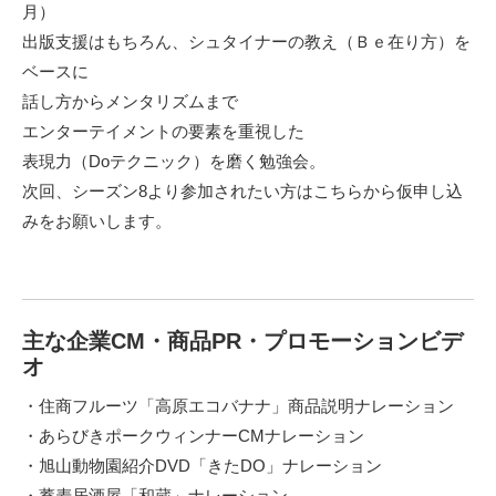
月）
出版支援はもちろん、シュタイナーの教え（Ｂｅ在り方）を
ベースに
話し方からメンタリズムまで
エンターテイメントの要素を重視した
表現力（Doテクニック）を磨く勉強会。
次回、シーズン8より参加されたい方は
こちらから仮申し込
みをお願いします。
主な企業CM・商品PR・プロモーションビデ
オ
・住商フルーツ「高原エコバナナ」商品説明ナレーション
・あらびきポークウィンナーCMナレーション
・旭山動物園紹介DVD「きたDO」ナレーション
・蕎麦居酒屋「和蔵」ナレーション