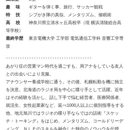
趣 味
ギターを弾く事、旅行、サッカー観戦
特 技
シブがき隊の真似、メンタリズム、催眠術
高 校
神奈川県立清水ヶ丘高校卒（現 横浜清陵総合高
等学校）
最終学歴
東京電機大学 工学部 電気通信工学科 音響工学専
攻
･････････････････････････････････････
あがり症の営業マン時代を過ごすも、局アナをしている友人
との出会いにより克服。
アナウンサー養成学校に通う。その後、札幌転勤を機に独立
を決意。北海道のラジオ局を中心に喋り手として活躍。近年
はその経験を活かし、話し下手で悩む経営者、医療関係者、
就活生、女性起業家など、延べ1000人以上に個別指導をする
他、地元旭川ではラジオの喋り手ならではの話術『スケッ
チ・トーキング』をはじめ、メンタリズム、コールドリーデ
ィング、ＮＬＰのスキルを融合した独自のノウハウを伝授、