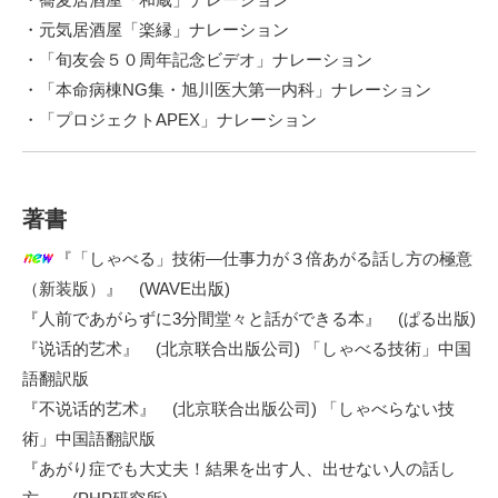
・元気居酒屋「楽縁」ナレーション
・「旬友会５０周年記念ビデオ」ナレーション
・「本命病棟NG集・旭川医大第一内科」ナレーション
・「プロジェクトAPEX」ナレーション
著書
『「しゃべる」技術―仕事力が３倍あがる話し方の極意
（新装版）』
(WAVE出版)
『人前であがらずに3分間堂々と話ができる本』
(ぱる出版)
『说话的艺术』
(北京联合出版公司) 「しゃべる技術」中国
語翻訳版
『不说话的艺术』
(北京联合出版公司) 「しゃべらない技
術」中国語翻訳版
『あがり症でも大丈夫！結果を出す人、出せない人の話し