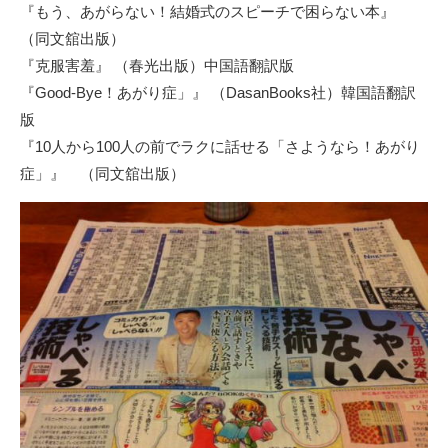
『もう、あがらない！結婚式のスピーチで困らない本』
（同文舘出版）
『克服害羞』
（春光出版）中国語翻訳版
『Good-Bye！あがり症」』
（DasanBooks社）韓国語翻訳
版
『10人から100人の前でラクに話せる「さようなら！あがり
症」』
（同文舘出版）