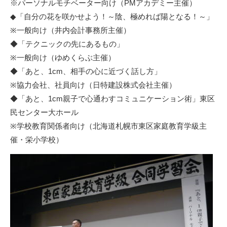
※パーソナルモチベーター向け（PMアカデミー主催）
◆「自分の花を咲かせよう！～陰、極めれば陽となる！～」
※一般向け（井内会計事務所主催）
◆「テクニックの先にあるもの」
※一般向け（ゆめくらぶ主催）
◆「あと、1cm、相手の心に近づく話し方」
※協力会社、社員向け（
日特建設株式会社
主催）
◆「あと、1cm親子で心通わすコミュニケーション術」東区
民センター大ホール
※学校教育関係者向け（北海道札幌市東区家庭教育学級主
催・
栄小学校
）