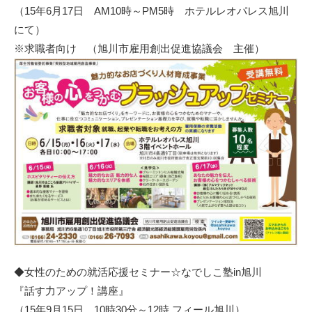
（15年6月17日 AM10時～PM5時 ホテルレオパレス旭川
にて）
※求職者向け （
旭川市雇用創出促進協議会
主催）
◆女性のための就活応援セミナー☆なでしこ塾in旭川
『話す力アップ！講座』
（15年9月15日 10時30分～12時 フィール旭川）