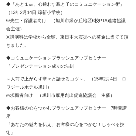
◆「あと１㎝、心通わす親と子のコミュニケーション術」
（13年2月14日
緑新小学校
）
※先生・保護者向け （旭川市緑が丘地区6校PTA連絡協議
会主催）
※講演料は学校から全額、東日本大震災への募金に当てて頂
きました。
◆コミュニケーションブラッシュアップセミナー
『プレゼンテーション成功の法則
～人前で上がらず堂々と話せるコツ～』 （15年2月4日 ロ
ワジールホテル旭川）
※求職者向け （
旭川市雇用創出促進協議会
主催）
◆お客様の心をつかむブラッシュアップセミナー 7時間講
座
『あなたの魅力を伝え、お客様の心をつかむ！しゃべる技
術』