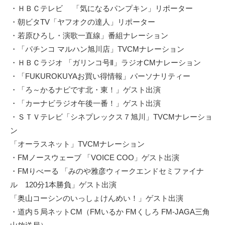
・ＨＢＣテレビ 「気になるパンプキン」リポーター
・朝ビタTV「ヤフオクの達人」リポーター
・若原ひろし・演歌一直線」番組ナレーション
・「パチンコ マルハン旭川店」TVCMナレーション
・ＨＢＣラジオ 「ガリンコ号Ⅱ」ラジオCMナレーション
・「FUKUROKUYAお買い得情報」パーソナリティー
・「ろ～かるナビです北・東！」ゲスト出演
・「カーナビラジオ午後一番！」ゲスト出演
・ＳＴＶテレビ「シネプレックス７旭川」TVCMナレーショ
ン
「オーラスネット」TVCMナレーション
・FMノースウェーブ 「VOICE COO」ゲスト出演
・FMりべーる 「みのや雅彦ウィークエンドセミファイナ
ル 120分1本勝負」ゲスト出演
「奥山コーシンのいっしょけんめい！」ゲスト出演
・道内５局ネットCM（FMいるか FMくしろ FM-JAGA三角