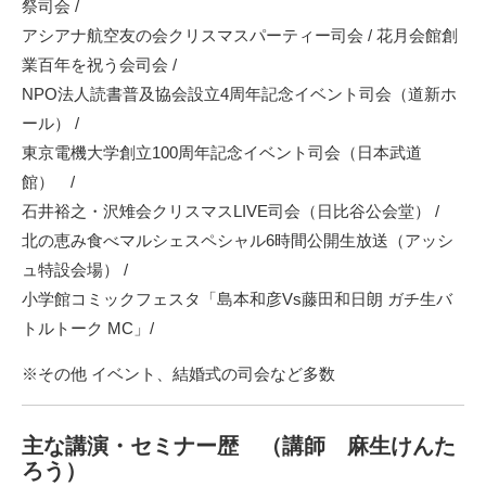
祭司会 /
アシアナ航空友の会クリスマスパーティー司会 / 花月会館創
業百年を祝う会司会 /
NPO法人読書普及協会設立4周年記念イベント司会（道新ホ
ール） /
東京電機大学創立100周年記念イベント司会（日本武道
館） /
石井裕之・沢雉会クリスマスLIVE司会（日比谷公会堂） /
北の恵み食べマルシェスペシャル6時間公開生放送（アッシ
ュ特設会場） /
小学館コミックフェスタ「島本和彦Vs藤田和日朗 ガチ生バ
トルトーク MC」/
※その他 イベント、結婚式の司会など多数
主な講演・セミナー歴
（講師 麻生けんた
ろう）