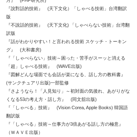
方』
(PHP研究所)
『說對話的技術』
(天下文化）「しゃべる技術」台湾翻訳
版
『不說話的技術』
(天下文化) 「しゃべらない技術」台湾翻
訳版
『話がわかりやすい！と言われる技術 スケッチ・トーキン
グ』
(大和書房)
『「しゃべらない」技術～困った・苦手がスーッと消える
「超」しゃべる技術』
(WAVE出版)
『図解どんな場面でも会話が楽になる、話し方の教科書』
(サンクチュアリ出版)一部監修
『さようなら！「人見知り」～初対面の気後れ、あがりがな
くなる53の考え方・話し方』
(同文舘出版)
『「しゃべる」技術』 (Vision Corea, Apple Books) 韓国語
翻訳版
『「しゃべる」技術～仕事力が3倍あがる話し方の極意』
（ＷＡＶＥ出版）