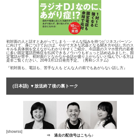
初対面の人と話すとあがってしまう･･･そんな悩みを持つビジネスパーソン
に向けて、身につけておけば、やがて大きな武器となる聞き方や話し方のス
キルを具体例を交えながらわかりやすくご紹介。今話題のスマホ世代の若者
に多い固定電話恐怖症を払拭できるノウハウもギュっと詰め込みました。固
定電話が苦手、初対面だとなかなか会話が盛り上がらないと悩んでいる方は
是非ご覧ください。20年3月12日発売予定。（秀和システム)
『初対面も、電話も、苦手な人も どんな人の前でもあがらない話し方』
(日本語) ▼放送終了後の裏トーク
[showrss]
⇒
過去の配信号はこちら♪