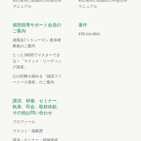
初心者向け結婚式の司会台本
初心者向け結婚式の司会台本
マニュアル
マニュアル
個別指導サポート会員の
著作
ご案内
#39 (no title)
雄風会7ｔｈシーズン 参加者
募集のご案内
たった3時間でマスターでき
る！「マインド・リーディン
グ講座」
心の距離を縮める「雑談フリ
ートーク講座」のご案内
講演、研修、セミナー、
執筆、司会、取材依頼、
その他お問い合わせ
プロフィール
マスコミ・掲載歴
講演・セミナー・研修実績