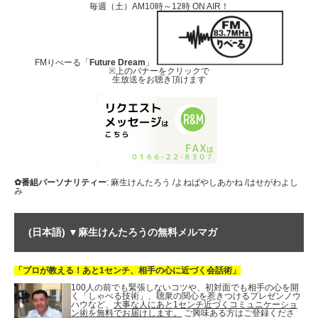
毎週（土）AM10時～12時 ON AIR！
FMりべーる「
Future Dream
」
※上のバナーをクリックで
生放送をお聴き頂けます
✿番組パーソナリティー
: 麻生けんたろう /よねばやしあかね /はせがわよし
み
(日本語) ▼麻生けんたろうの無料メルマガ
「プロが教える！あと1センチ、相手の心に近づく会話術」
100人の前でも緊張しないコツや、初対面でも相手の心を開
く「しゃべる技術」、聴衆の関心を惹きつけるプレゼンノウ
ハウなど、
大事な人にあと1センチ近づくコミュニケーショ
ン術を無料でお届けします。
ご興味ある方はご登録くださ