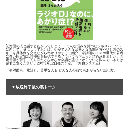
初対面の人と話すとあがってしまう･･･そんな悩みを持つビジネスパーソン
に向けて、身につけておけば、やがて大きな武器となる聞き方や話し方のス
キルを具体例を交えながらわかりやすくご紹介。今話題のスマホ世代の若者
に多い固定電話恐怖症を払拭できるノウハウもギュっと詰め込みました。固
定電話が苦手、初対面だとなかなか会話が盛り上がらないと悩んでいる方は
是非ご覧ください。20年3月12日発売予定。（秀和システム)
『初対面も、電話も、苦手な人も どんな人の前でもあがらない話し方』
▼放送終了後の裏トーク