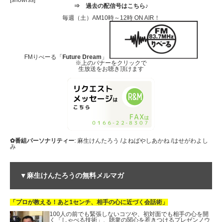
[showrss]
⇒
過去の配信号はこちら♪
毎週（土）AM10時～12時 ON AIR！
FMりべーる「
Future Dream
」
※上のバナーをクリックで
生放送をお聴き頂けます
✿番組パーソナリティー
: 麻生けんたろう /よねばやしあかね /はせがわよし
み
▼麻生けんたろうの無料メルマガ
「プロが教える！あと1センチ、相手の心に近づく会話術」
100人の前でも緊張しないコツや、初対面でも相手の心を開
く「しゃべる技術」、聴衆の関心を惹きつけるプレゼンノウ