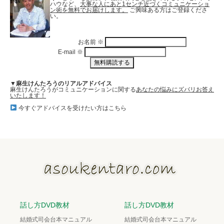
ハウなど、
大事な人にあと1センチ近づくコミュニケーショ
ン術を無料でお届けします。
ご興味ある方はご登録くださ
い。
お名前
※
E-mail
※
▼麻生けんたろうのリアルアドバイス
麻生けんたろうがコミュニケーションに関する
あなたの悩みにズバリお答え
いたします！
今すぐアドバイスを受けたい方はこちら
話し方DVD教材
話し方DVD教材
結婚式司会台本マニュアル
結婚式司会台本マニュアル