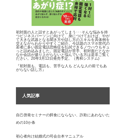
初対面の人と話すとあがってしまう･･･そんな悩みを持
つビジネスパーソンに向けて、身につけておけば、やが
て大きな武器となる聞き方や話し方のスキルを具体例を
交えながらわかりやすくご紹介。今話題のスマホ世代の
若者に多い固定電話恐怖症を払拭できるノウハウもギュ
っと詰め込みました。固定電話が苦手、初対面だとなか
なか会話が盛り上がらないと悩んでいる方は是非ご覧く
ださい。20年3月12日発売予定。（秀和システム)
『初対面も、電話も、苦手な人も どんな人の前でもあ
がらない話し方』
人気記事
自己啓発セミナーの餌食にならない、詐欺にあわないた
めの10か条
初心者向け結婚式の司会台本マニュアル