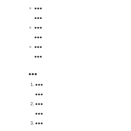
●●●
●●●
●●●
●●●
●●●
●●●
●●●
●●●
●●●
●●●
●●●
●●●