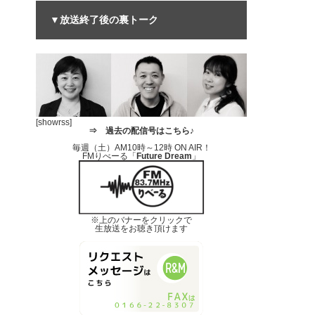
▼放送終了後の裏トーク
[showrss]
⇒
過去の配信号はこちら♪
毎週（土）AM10時～12時 ON AIR！
FMりべーる「
Future Dream
」
※上のバナーをクリックで
生放送をお聴き頂けます