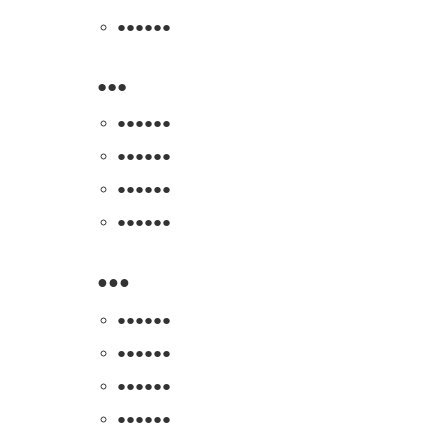
●●●
●●●
●●●
●●●
●●●
●●●
●●●
●●●
●●●
●●●
●●●
●●●
●●●
●●●
●●●
●●●
●●●
●●●
●●●
●●●