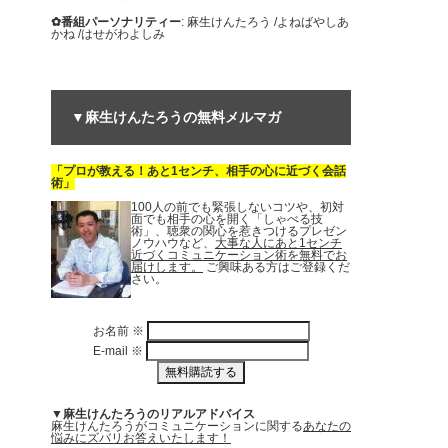
✿番組パーソナリティー
: 麻生けんたろう /よねばやしあ
かね /はせがわよしみ
▼麻生けんたろうの無料メルマガ
「プロが教える！あと1センチ、相手の心に近づく会話
術」
100人の前でも緊張しないコツや、初対
面でも相手の心を開く「しゃべる技
術」、聴衆の関心を惹きつけるプレゼン
ノウハウなど、
大事な人にあと1センチ
近づくコミュニケーション術を無料でお
届けします。
ご興味ある方はご登録くだ
さい。
お名前
※
E-mail
※
▼麻生けんたろうのリアルアドバイス
麻生けんたろうがコミュニケーションに関する
あなたの
悩みにズバリお答えいたします！