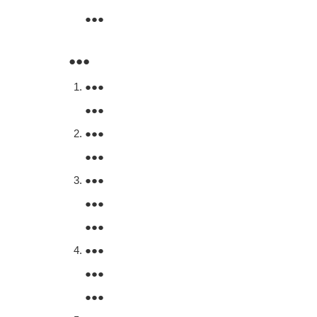
●●●
●●●
●●●
●●●
●●●
●●●
●●●
●●●
●●●
●●●
●●●
●●●