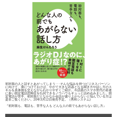
初対面の人と話すとあがってしまう･･･そんな悩みを持つビジネスパーソン
に向けて、身につけておけば、やがて大きな武器となる聞き方や話し方のス
キルを具体例を交えながらわかりやすくご紹介。今話題のスマホ世代の若者
に多い固定電話恐怖症を払拭できるノウハウもギュっと詰め込みました。固
定電話が苦手、初対面だとなかなか会話が盛り上がらないと悩んでいる方は
是非ご覧ください。20年3月12日発売予定。（秀和システム)
『初対面も、電話も、苦手な人も どんな人の前でもあがらない話し方』