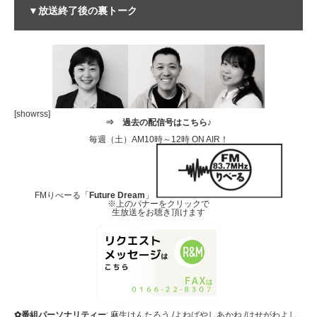
▼放送終了後の裏トーク
[showrss]
⇒
過去の配信号はこちら♪
毎週（土）AM10時～12時 ON AIR！
FMりべーる「
Future Dream
」
※上のバナーをクリックで
生放送をお聴き頂けます
✿番組パーソナリティー
: 麻生けんたろう /よねばやしあかね /はせがわよし