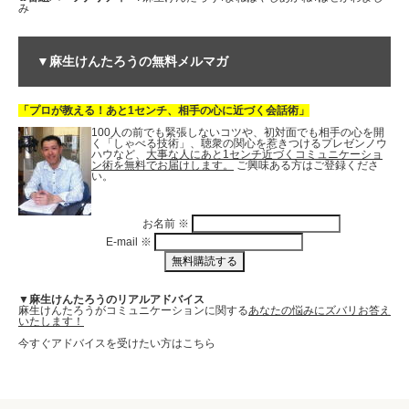
み
▼麻生けんたろうの無料メルマガ
「プロが教える！あと1センチ、相手の心に近づく会話術」
100人の前でも緊張しないコツや、初対面でも相手の心を開
く「しゃべる技術」、聴衆の関心を惹きつけるプレゼンノウ
ハウなど、
大事な人にあと1センチ近づくコミュニケーショ
ン術を無料でお届けします。
ご興味ある方はご登録くださ
い。
お名前
※
E-mail
※
▼麻生けんたろうのリアルアドバイス
麻生けんたろうがコミュニケーションに関する
あなたの悩みにズバリお答え
いたします！
今すぐアドバイスを受けたい方はこちら