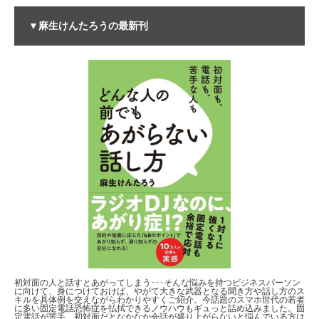
▼麻生けんたろうの最新刊
初対面の人と話すとあがってしまう･･･そんな悩みを持つビジネスパーソン
に向けて、身につけておけば、やがて大きな武器となる聞き方や話し方のス
キルを具体例を交えながらわかりやすくご紹介。今話題のスマホ世代の若者
に多い固定電話恐怖症を払拭できるノウハウもギュっと詰め込みました。固
定電話が苦手、初対面だとなかなか会話が盛り上がらないと悩んでいる方は