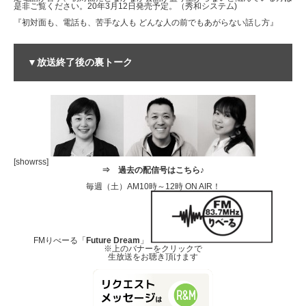
是非ご覧ください。20年3月12日発売予定。（秀和システム)
『初対面も、電話も、苦手な人も どんな人の前でもあがらない話し方』
▼放送終了後の裏トーク
[showrss]
⇒
過去の配信号はこちら♪
毎週（土）AM10時～12時 ON AIR！
FMりべーる「
Future Dream
」
※上のバナーをクリックで
生放送をお聴き頂けます