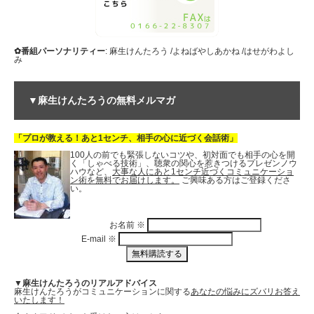
✿番組パーソナリティー
: 麻生けんたろう /よねばやしあかね /はせがわよし
み
▼麻生けんたろうの無料メルマガ
「プロが教える！あと1センチ、相手の心に近づく会話術」
100人の前でも緊張しないコツや、初対面でも相手の心を開
く「しゃべる技術」、聴衆の関心を惹きつけるプレゼンノウ
ハウなど、
大事な人にあと1センチ近づくコミュニケーショ
ン術を無料でお届けします。
ご興味ある方はご登録くださ
い。
お名前
※
E-mail
※
▼麻生けんたろうのリアルアドバイス
麻生けんたろうがコミュニケーションに関する
あなたの悩みにズバリお答え
いたします！