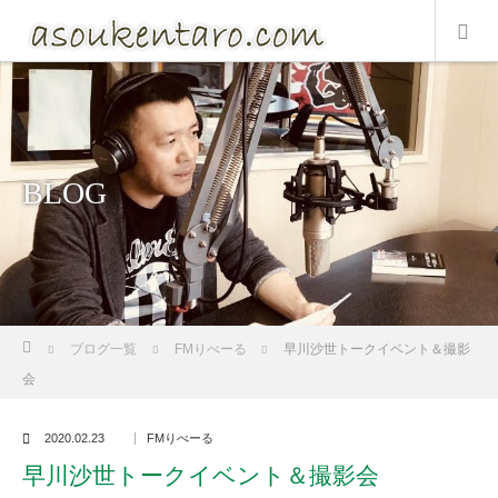
BLOG
ホーム
ブログ一覧
FMりべーる
早川沙世トークイベント＆撮影
会
2020.02.23
FMりべーる
早川沙世トークイベント＆撮影会