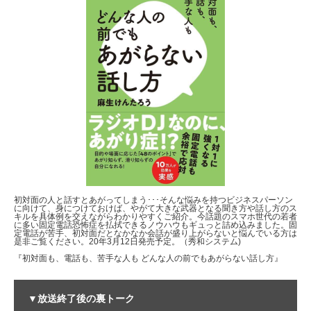
初対面の人と話すとあがってしまう･･･そんな悩みを持つビジネスパーソン
に向けて、身につけておけば、やがて大きな武器となる聞き方や話し方のス
キルを具体例を交えながらわかりやすくご紹介。今話題のスマホ世代の若者
に多い固定電話恐怖症を払拭できるノウハウもギュっと詰め込みました。固
定電話が苦手、初対面だとなかなか会話が盛り上がらないと悩んでいる方は
是非ご覧ください。20年3月12日発売予定。（秀和システム)
『初対面も、電話も、苦手な人も どんな人の前でもあがらない話し方』
▼放送終了後の裏トーク