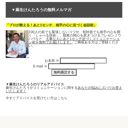
▼麻生けんたろうの無料メルマガ
「プロが教える！あと1センチ、相手の心に近づく会話術」
100人の前でも緊張しないコツや、初対面でも相手の心を開
く「しゃべる技術」、聴衆の関心を惹きつけるプレゼンノウ
ハウなど、
大事な人にあと1センチ近づくコミュニケーショ
ン術を無料でお届けします。
ご興味ある方はご登録くださ
い。
お名前
※
E-mail
※
▼麻生けんたろうのリアルアドバイス
麻生けんたろうがコミュニケーションに関する
あなたの悩みにズバリお答え
いたします！
今すぐアドバイスを受けたい方はこちら