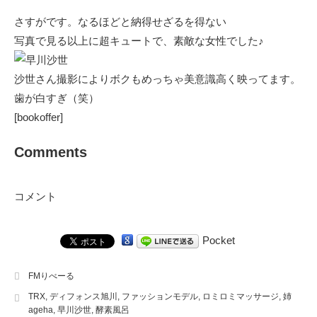
さすがです。なるほどと納得せざるを得ない
写真で見る以上に超キュートで、素敵な女性でした♪
沙世さん撮影によりボクもめっちゃ美意識高く映ってます。
歯が白すぎ（笑）
[bookoffer]
Comments
コメント
Pocket
FMりべーる
TRX
,
ディフォンス旭川
,
ファッションモデル
,
ロミロミマッサージ
,
姉
ageha
,
早川沙世
,
酵素風呂