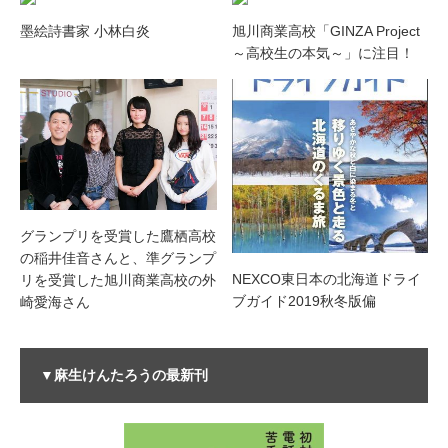
墨絵詩書家 小林白炎
旭川商業高校「GINZA Project
～高校生の本気～」に注目！
グランプリを受賞した鷹栖高校
の稲井佳音さんと、準グランプ
NEXCO東日本の北海道ドライ
リを受賞した旭川商業高校の外
ブガイド2019秋冬版偏
崎愛海さん
▼麻生けんたろうの最新刊