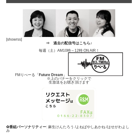
[showrss]
⇒
過去の配信号はこちら♪
毎週（土）AM10時～12時 ON AIR！
FMりべーる「
Future Dream
」
※上のバナーをクリックで
生放送をお聴き頂けます
✿番組パーソナリティー
: 麻生けんたろう /よねばやしあかね /はせがわよし
み