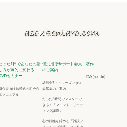
たった1日であなたの話
個別指導サポート会員
著作
し方が劇的に変わる
のご案内
DVDセミナー
#39 (no title)
雄風会7ｔｈシーズン 参加
初心者向け結婚式の司会台
者募集のご案内
本マニュアル
たった3時間でマスターで
きる！「マインド・リーデ
ィング講座」
心の距離を縮める「雑談フ