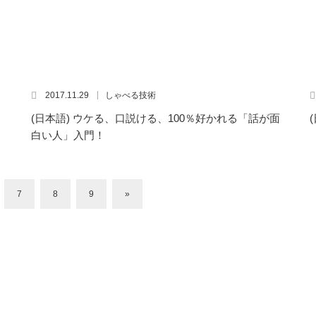
2017.11.29
しゃべる技術
(日本語) ウケる、口説ける、100％好かれる「話が面
白い人」入門！
7
8
9
»