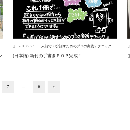
2018.9.25
人前で30分話すためのプロの実践テクニック
ン
(日本語) 新刊の手書きＰＯＰ完成！
7
…
9
»