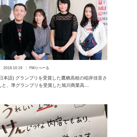
2018.10.19
FMりべーる
(日本語) グランプリを受賞した鷹栖高校の稲井佳音さ
んと、準グランプリを受賞した旭川商業高…