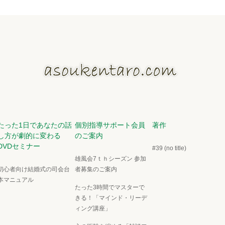
たった1日であなたの話
個別指導サポート会員
著作
し方が劇的に変わる
のご案内
DVDセミナー
#39 (no title)
雄風会7ｔｈシーズン 参加
初心者向け結婚式の司会台
者募集のご案内
本マニュアル
たった3時間でマスターで
きる！「マインド・リーデ
ィング講座」