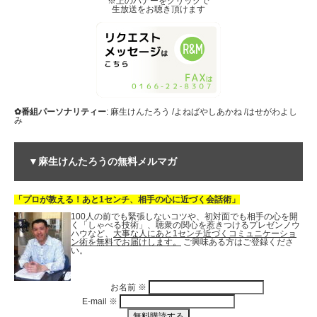
※上のバナーをクリックで
生放送をお聴き頂けます
✿番組パーソナリティー
: 麻生けんたろう /よねばやしあかね /はせがわよし
み
▼麻生けんたろうの無料メルマガ
「プロが教える！あと1センチ、相手の心に近づく会話術」
100人の前でも緊張しないコツや、初対面でも相手の心を開
く「しゃべる技術」、聴衆の関心を惹きつけるプレゼンノウ
ハウなど、
大事な人にあと1センチ近づくコミュニケーショ
ン術を無料でお届けします。
ご興味ある方はご登録くださ
い。
お名前
※
E-mail
※