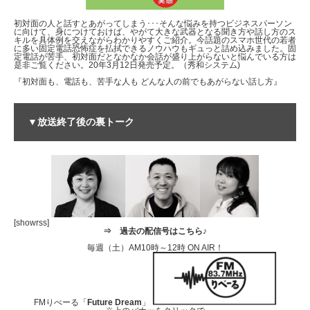
初対面の人と話すとあがってしまう･･･そんな悩みを持つビジネスパーソン
に向けて、身につけておけば、やがて大きな武器となる聞き方や話し方のス
キルを具体例を交えながらわかりやすくご紹介。今話題のスマホ世代の若者
に多い固定電話恐怖症を払拭できるノウハウもギュっと詰め込みました。固
定電話が苦手、初対面だとなかなか会話が盛り上がらないと悩んでいる方は
是非ご覧ください。20年3月12日発売予定。（秀和システム)
『初対面も、電話も、苦手な人も どんな人の前でもあがらない話し方』
▼放送終了後の裏トーク
[showrss]
⇒
過去の配信号はこちら♪
毎週（土）AM10時～12時 ON AIR！
FMりべーる「
Future Dream
」