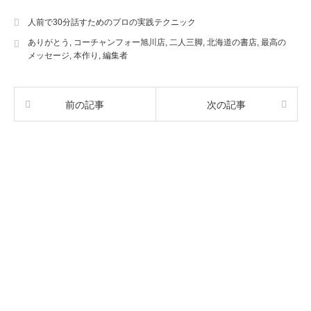
人前で30分話すためのプロの実践テクニック
ありがとう
,
コーチャンフォー旭川店
,
二人三脚
,
北海道の書店
,
最高の
メッセージ
,
本作り
,
編集者
前の記事
次の記事