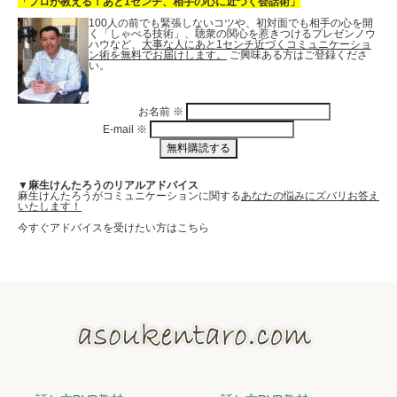
「プロが教える！あと1センチ、相手の心に近づく会話術」
100人の前でも緊張しないコツや、初対面でも相手の心を開
く「しゃべる技術」、聴衆の関心を惹きつけるプレゼンノウ
ハウなど、
大事な人にあと1センチ近づくコミュニケーショ
ン術を無料でお届けします。
ご興味ある方はご登録くださ
い。
お名前
※
E-mail
※
▼麻生けんたろうのリアルアドバイス
麻生けんたろうがコミュニケーションに関する
あなたの悩みにズバリお答え
いたします！
今すぐアドバイスを受けたい方はこちら