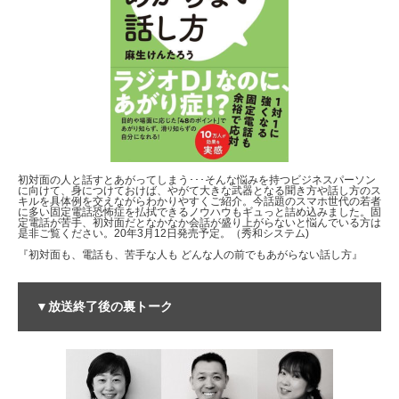
初対面の人と話すとあがってしまう･･･そんな悩みを持つビジネスパーソン
に向けて、身につけておけば、やがて大きな武器となる聞き方や話し方のス
キルを具体例を交えながらわかりやすくご紹介。今話題のスマホ世代の若者
に多い固定電話恐怖症を払拭できるノウハウもギュっと詰め込みました。固
定電話が苦手、初対面だとなかなか会話が盛り上がらないと悩んでいる方は
是非ご覧ください。20年3月12日発売予定。（秀和システム)
『初対面も、電話も、苦手な人も どんな人の前でもあがらない話し方』
▼放送終了後の裏トーク