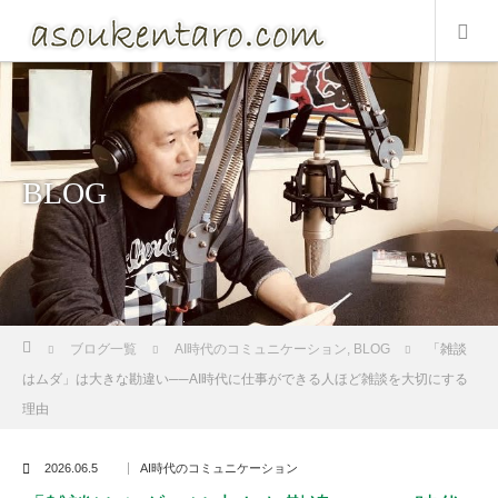
BLOG
ホーム
ブログ一覧
AI時代のコミュニケーション
,
BLOG
「雑談
はムダ」は大きな勘違い──AI時代に仕事ができる人ほど雑談を大切にする
理由
2026.06.5
AI時代のコミュニケーション