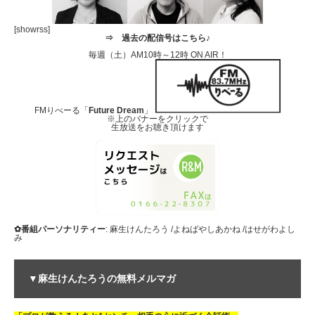
[showrss]
⇒
過去の配信号はこちら♪
毎週（土）AM10時～12時 ON AIR！
FMりべーる「
Future Dream
」
※上のバナーをクリックで
生放送をお聴き頂けます
✿番組パーソナリティー
: 麻生けんたろう /よねばやしあかね /はせがわよし
み
▼麻生けんたろうの無料メルマガ