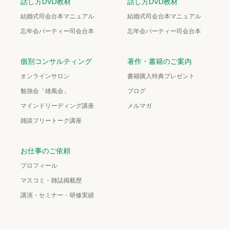
話し方DVD教材
話し方DVD教材
結婚式司会台本マニュアル
結婚式司会台本マニュアル
忘年会パーティー司会台本
忘年会パーティー司会台本
個別コンサルティング
著作・書籍のご案内
オンラインサロン
書籍購入特典プレゼント
勉強会「雄風会」
ブログ
マインドリーディング講座
メルマガ
雑談フリートーク講座
お仕事のご依頼
プロフィール
マスコミ・雑誌掲載歴
講演・セミナー・研修実績