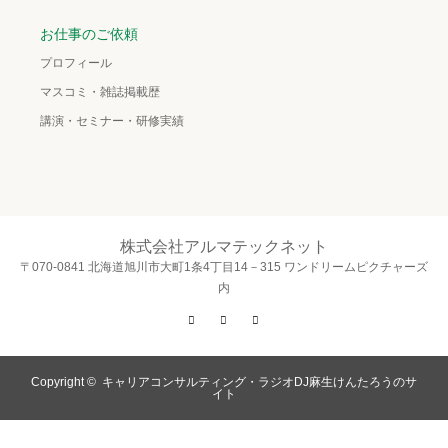
お仕事のご依頼
プロフィール
マスコミ・雑誌掲載歴
講演・セミナー・研修実績
株式会社アルマテックネット
〒070-0841 北海道旭川市大町1条4丁目14－315 ワンドリームピクチャーズ
内
Twitter
Facebook
Instagram
Copyright ©
キャリアコンサルティング・ラジオDJ麻生けんたろうのサ
イト