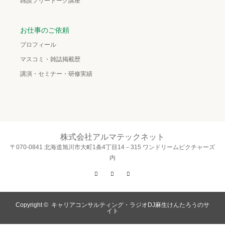
雑談フリートーク講座
お仕事のご依頼
プロフィール
マスコミ・雑誌掲載歴
講演・セミナー・研修実績
株式会社アルマテックネット
〒070-0841 北海道旭川市大町1条4丁目14－315 ワンドリームピクチャーズ
内
Twitter
Facebook
Instagram
Copyright ©
キャリアコンサルティング・ラジオDJ麻生けんたろうのサ
イト