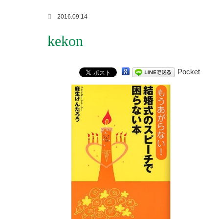
2016.09.14
kekon
Pocket