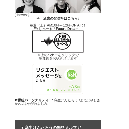
[showrss]
⇒
過去の配信号はこちら♪
毎週（土）AM10時～12時 ON AIR！
FMりべーる「
Future Dream
」
※上のバナーをクリックで
生放送をお聴き頂けます
✿番組パーソナリティー
: 麻生けんたろう /よねばやしあ
かね /はせがわよしみ
▼麻生けんたろうの無料メルマガ