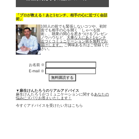
「プロが教える！あと1センチ、相手の心に近づく会話
術」
100人の前でも緊張しないコツや、初対
面でも相手の心を開く「しゃべる技
術」、聴衆の関心を惹きつけるプレゼン
ノウハウなど、
大事な人にあと1センチ
近づくコミュニケーション術を無料でお
届けします。
ご興味ある方はご登録くだ
さい。
お名前
※
E-mail
※
▼麻生けんたろうのリアルアドバイス
麻生けんたろうがコミュニケーションに関する
あなたの
悩みにズバリお答えいたします！
今すぐアドバイスを受けたい方はこちら