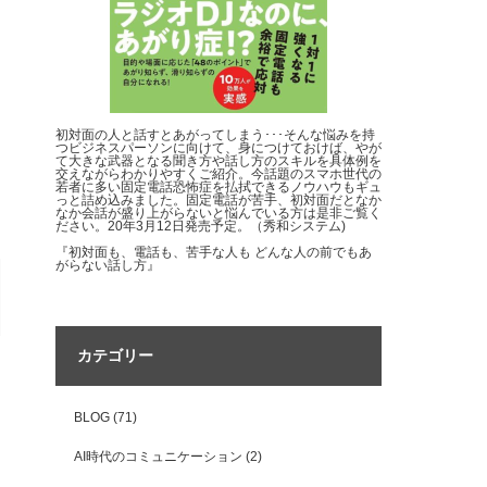
初対面の人と話すとあがってしまう･･･そんな悩みを持
つビジネスパーソンに向けて、身につけておけば、やが
て大きな武器となる聞き方や話し方のスキルを具体例を
交えながらわかりやすくご紹介。今話題のスマホ世代の
若者に多い固定電話恐怖症を払拭できるノウハウもギュ
っと詰め込みました。固定電話が苦手、初対面だとなか
なか会話が盛り上がらないと悩んでいる方は是非ご覧く
ださい。20年3月12日発売予定。（秀和システム)
『初対面も、電話も、苦手な人も どんな人の前でもあ
がらない話し方』
カテゴリー
BLOG
(71)
AI時代のコミュニケーション
(2)