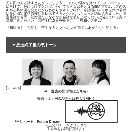
初対面の人と話すとあがってしまう･･･そんな悩みを持つビジネスパーソン
に向けて、身につけておけば、やがて大きな武器となる聞き方や話し方のス
キルを具体例を交えながらわかりやすくご紹介。今話題のスマホ世代の若者
に多い固定電話恐怖症を払拭できるノウハウもギュっと詰め込みました。固
定電話が苦手、初対面だとなかなか会話が盛り上がらないと悩んでいる方は
是非ご覧ください。20年3月12日発売予定。（秀和システム)
『初対面も、電話も、苦手な人も どんな人の前でもあがらない話し方』
▼放送終了後の裏トーク
[showrss]
⇒
過去の配信号はこちら♪
毎週（土）AM10時～12時 ON AIR！
FMりべーる「
Future Dream
」
※上のバナーをクリックで
生放送をお聴き頂けます