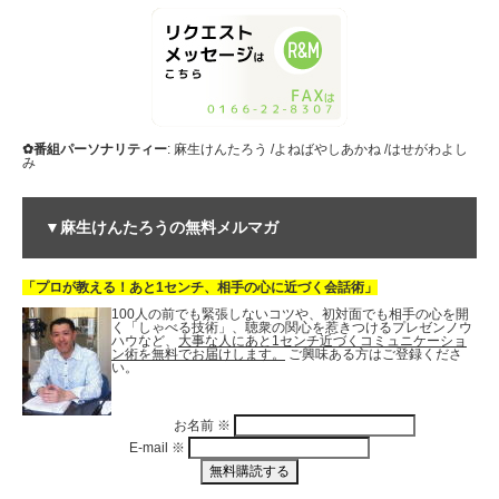
✿番組パーソナリティー
: 麻生けんたろう /よねばやしあかね /はせがわよし
み
▼麻生けんたろうの無料メルマガ
「プロが教える！あと1センチ、相手の心に近づく会話術」
100人の前でも緊張しないコツや、初対面でも相手の心を開
く「しゃべる技術」、聴衆の関心を惹きつけるプレゼンノウ
ハウなど、
大事な人にあと1センチ近づくコミュニケーショ
ン術を無料でお届けします。
ご興味ある方はご登録くださ
い。
お名前
※
E-mail
※