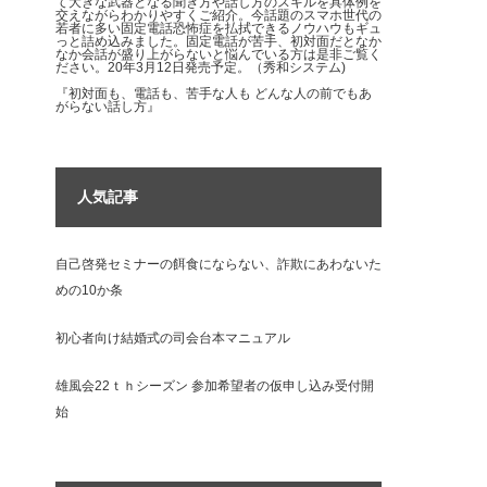
て大きな武器となる聞き方や話し方のスキルを具体例を
交えながらわかりやすくご紹介。今話題のスマホ世代の
若者に多い固定電話恐怖症を払拭できるノウハウもギュ
っと詰め込みました。固定電話が苦手、初対面だとなか
なか会話が盛り上がらないと悩んでいる方は是非ご覧く
ださい。20年3月12日発売予定。（秀和システム)
『初対面も、電話も、苦手な人も どんな人の前でもあ
がらない話し方』
人気記事
自己啓発セミナーの餌食にならない、詐欺にあわないた
めの10か条
初心者向け結婚式の司会台本マニュアル
雄風会22ｔｈシーズン 参加希望者の仮申し込み受付開
始