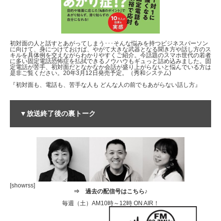
初対面の人と話すとあがってしまう･･･そんな悩みを持つビジネスパーソン
に向けて、身につけておけば、やがて大きな武器となる聞き方や話し方のス
キルを具体例を交えながらわかりやすくご紹介。今話題のスマホ世代の若者
に多い固定電話恐怖症を払拭できるノウハウもギュっと詰め込みました。固
定電話が苦手、初対面だとなかなか会話が盛り上がらないと悩んでいる方は
是非ご覧ください。20年3月12日発売予定。（秀和システム)
『初対面も、電話も、苦手な人も どんな人の前でもあがらない話し方』
▼放送終了後の裏トーク
[showrss]
⇒
過去の配信号はこちら♪
毎週（土）AM10時～12時 ON AIR！