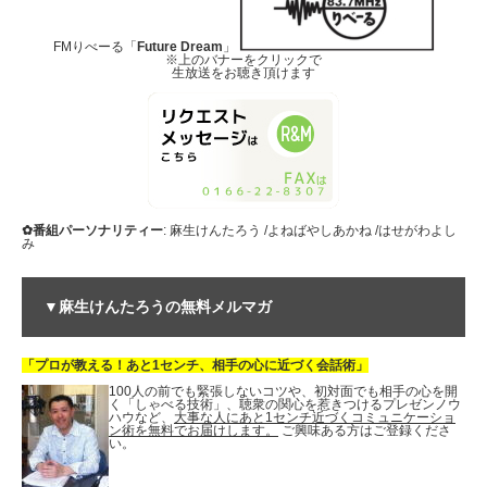
FMりべーる「
Future Dream
」
※上のバナーをクリックで
生放送をお聴き頂けます
✿番組パーソナリティー
: 麻生けんたろう /よねばやしあかね /はせがわよし
み
▼麻生けんたろうの無料メルマガ
「プロが教える！あと1センチ、相手の心に近づく会話術」
100人の前でも緊張しないコツや、初対面でも相手の心を開
く「しゃべる技術」、聴衆の関心を惹きつけるプレゼンノウ
ハウなど、
大事な人にあと1センチ近づくコミュニケーショ
ン術を無料でお届けします。
ご興味ある方はご登録くださ
い。