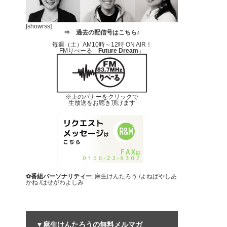
[showrss]
⇒
過去の配信号はこちら♪
毎週（土）AM10時～12時 ON AIR！
FMりべーる「
Future Dream
」
※上のバナーをクリックで
生放送をお聴き頂けます
✿番組パーソナリティー
: 麻生けんたろう /よねばやしあ
かね /はせがわよしみ
▼麻生けんたろうの無料メルマガ