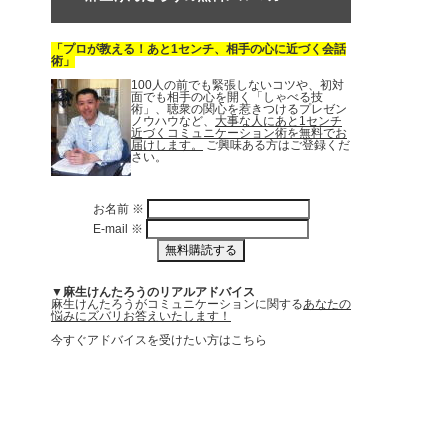
「プロが教える！あと1センチ、相手の心に近づく会話
術」
100人の前でも緊張しないコツや、初対
面でも相手の心を開く「しゃべる技
術」、聴衆の関心を惹きつけるプレゼン
ノウハウなど、
大事な人にあと1センチ
近づくコミュニケーション術を無料でお
届けします。
ご興味ある方はご登録くだ
さい。
お名前
※
E-mail
※
▼麻生けんたろうのリアルアドバイス
麻生けんたろうがコミュニケーションに関する
あなたの
悩みにズバリお答えいたします！
今すぐアドバイスを受けたい方はこちら