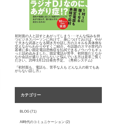
初対面の人と話すとあがってしまう･･･そんな悩みを持
つビジネスパーソンに向けて、身につけておけば、やが
て大きな武器となる聞き方や話し方のスキルを具体例を
交えながらわかりやすくご紹介。今話題のスマホ世代の
若者に多い固定電話恐怖症を払拭できるノウハウもギュ
っと詰め込みました。固定電話が苦手、初対面だとなか
なか会話が盛り上がらないと悩んでいる方は是非ご覧く
ださい。20年3月12日発売予定。（秀和システム)
『初対面も、電話も、苦手な人も どんな人の前でもあ
がらない話し方』
カテゴリー
BLOG
(71)
AI時代のコミュニケーション
(2)