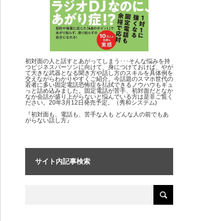
初対面の人と話すとあがってしまう･･･そんな悩みを持
つビジネスパーソンに向けて、身につけておけば、やが
て大きな武器となる聞き方や話し方のスキルを具体例を
交えながらわかりやすくご紹介。今話題のスマホ世代の
若者に多い固定電話恐怖症を払拭できるノウハウもギュ
っと詰め込みました。固定電話が苦手、初対面だとなか
なか会話が盛り上がらないと悩んでいる方は是非ご覧く
ださい。20年3月12日発売予定。（秀和システム)
『初対面も、電話も、苦手な人も どんな人の前でもあ
がらない話し方』
サイト内記事検索