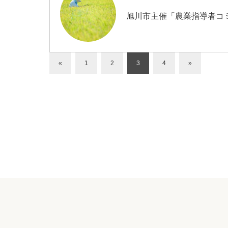
旭川市主催「農業指導者コ
«
1
2
3
4
»