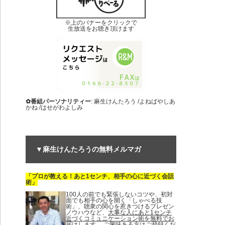
※上のバナーをクリックで
生放送をお聴き頂けます
✿番組パーソナリティー
: 麻生けんたろう /よねばやしあ
かね /はせがわよしみ
▼麻生けんたろうの無料メルマガ
「プロが教える！あと1センチ、相手の心に近づく会話
術」
100人の前でも緊張しないコツや、初対
面でも相手の心を開く「しゃべる技
術」、聴衆の関心を惹きつけるプレゼン
ノウハウなど、
大事な人にあと1センチ
近づくコミュニケーション術を無料でお
届けします。
ご興味ある方はご登録くだ