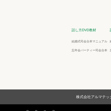
話し方DVD教材
結婚式司会台本マニュアル
忘年会パーティー司会台本
株式会社アルマテッ
agram
RSS