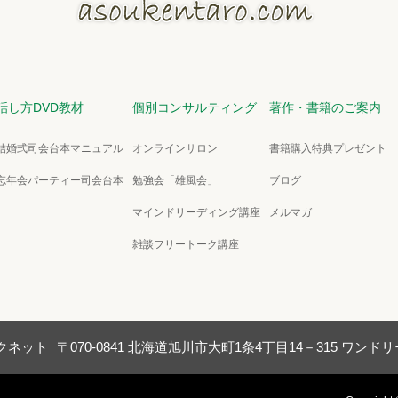
話し方DVD教材
個別コンサルティング
著作・書籍のご案内
結婚式司会台本マニュアル
オンラインサロン
書籍購入特典プレゼント
忘年会パーティー司会台本
勉強会「雄風会」
ブログ
マインドリーディング講座
メルマガ
雑談フリートーク講座
クネット
〒070-0841 北海道旭川市大町1条4丁目14－315 ワン