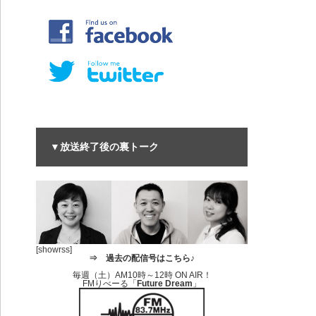
▼放送終了後の裏トーク
[showrss]
⇒
過去の配信号はこちら♪
毎週（土）AM10時～12時 ON AIR！
FMりべーる「
Future Dream
」