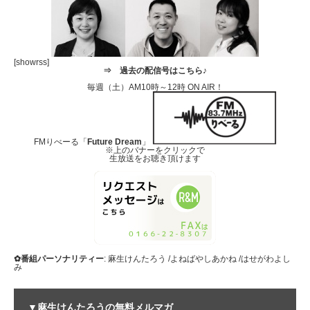
[showrss]
⇒
過去の配信号はこちら♪
毎週（土）AM10時～12時 ON AIR！
FMりべーる「
Future Dream
」
※上のバナーをクリックで
生放送をお聴き頂けます
✿番組パーソナリティー
: 麻生けんたろう /よねばやしあかね /はせがわよし
み
▼麻生けんたろうの無料メルマガ