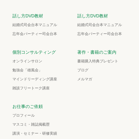
話し方DVD教材
話し方DVD教材
結婚式司会台本マニュアル
結婚式司会台本マニュアル
忘年会パーティー司会台本
忘年会パーティー司会台本
個別コンサルティング
著作・書籍のご案内
オンラインサロン
書籍購入特典プレゼント
勉強会「雄風会」
ブログ
マインドリーディング講座
メルマガ
雑談フリートーク講座
お仕事のご依頼
プロフィール
マスコミ・雑誌掲載歴
講演・セミナー・研修実績