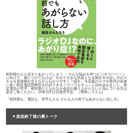
初対面の人と話すとあがってしまう･･･そんな悩みを持つビジネスパーソン
に向けて、身につけておけば、やがて大きな武器となる聞き方や話し方のス
キルを具体例を交えながらわかりやすくご紹介。今話題のスマホ世代の若者
に多い固定電話恐怖症を払拭できるノウハウもギュっと詰め込みました。固
定電話が苦手、初対面だとなかなか会話が盛り上がらないと悩んでいる方は
是非ご覧ください。20年3月12日発売予定。（秀和システム)
『初対面も、電話も、苦手な人も どんな人の前でもあがらない話し方』
▼放送終了後の裏トーク