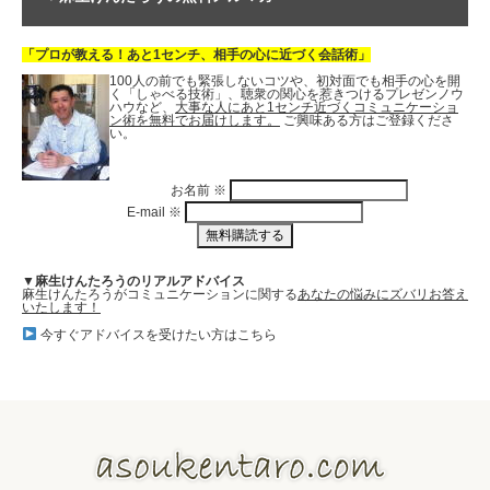
「プロが教える！あと1センチ、相手の心に近づく会話術」
100人の前でも緊張しないコツや、初対面でも相手の心を開
く「しゃべる技術」、聴衆の関心を惹きつけるプレゼンノウ
ハウなど、
大事な人にあと1センチ近づくコミュニケーショ
ン術を無料でお届けします。
ご興味ある方はご登録くださ
い。
お名前
※
E-mail
※
▼麻生けんたろうのリアルアドバイス
麻生けんたろうがコミュニケーションに関する
あなたの悩みにズバリお答え
いたします！
今すぐアドバイスを受けたい方はこちら