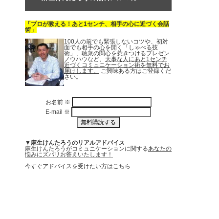
「プロが教える！あと1センチ、相手の心に近づく会話
術」
100人の前でも緊張しないコツや、初対
面でも相手の心を開く「しゃべる技
術」、聴衆の関心を惹きつけるプレゼン
ノウハウなど、
大事な人にあと1センチ
近づくコミュニケーション術を無料でお
届けします。
ご興味ある方はご登録くだ
さい。
お名前
※
E-mail
※
▼麻生けんたろうのリアルアドバイス
麻生けんたろうがコミュニケーションに関する
あなたの
悩みにズバリお答えいたします！
今すぐアドバイスを受けたい方はこちら