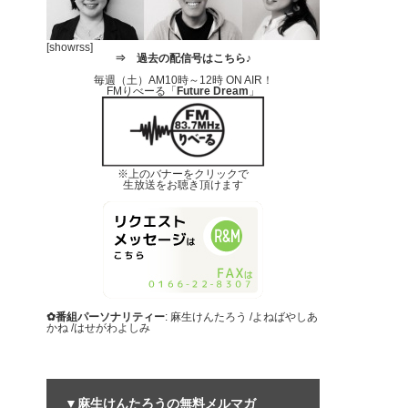
[showrss]
⇒
過去の配信号はこちら♪
毎週（土）AM10時～12時 ON AIR！
FMりべーる「
Future Dream
」
※上のバナーをクリックで
生放送をお聴き頂けます
✿番組パーソナリティー
: 麻生けんたろう /よねばやしあ
かね /はせがわよしみ
▼麻生けんたろうの無料メルマガ