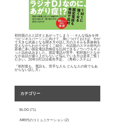
初対面の人と話すとあがってしまう･･･そんな悩みを持
つビジネスパーソンに向けて、身につけておけば、やが
て大きな武器となる聞き方や話し方のスキルを具体例を
交えながらわかりやすくご紹介。今話題のスマホ世代の
若者に多い固定電話恐怖症を払拭できるノウハウもギュ
っと詰め込みました。固定電話が苦手、初対面だとなか
なか会話が盛り上がらないと悩んでいる方は是非ご覧く
ださい。20年3月12日発売予定。（秀和システム)
『初対面も、電話も、苦手な人も どんな人の前でもあ
がらない話し方』
カテゴリー
BLOG
(71)
AI時代のコミュニケーション
(2)