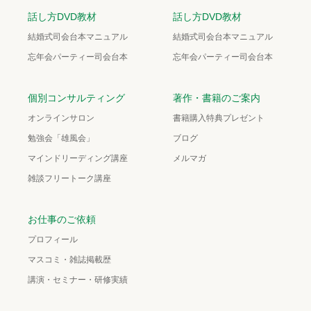
話し方DVD教材
話し方DVD教材
結婚式司会台本マニュアル
結婚式司会台本マニュアル
忘年会パーティー司会台本
忘年会パーティー司会台本
個別コンサルティング
著作・書籍のご案内
オンラインサロン
書籍購入特典プレゼント
勉強会「雄風会」
ブログ
マインドリーディング講座
メルマガ
雑談フリートーク講座
お仕事のご依頼
プロフィール
マスコミ・雑誌掲載歴
講演・セミナー・研修実績