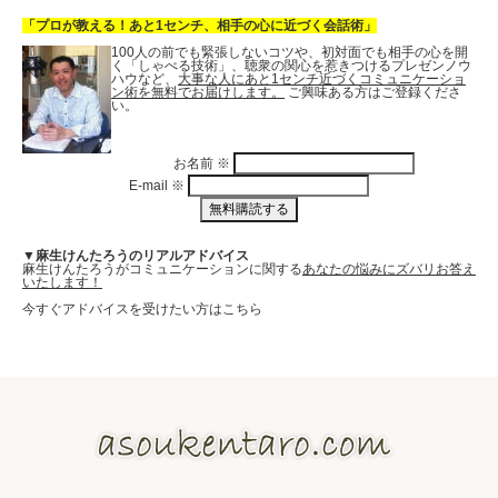
「プロが教える！あと1センチ、相手の心に近づく会話術」
100人の前でも緊張しないコツや、初対面でも相手の心を開
く「しゃべる技術」、聴衆の関心を惹きつけるプレゼンノウ
ハウなど、
大事な人にあと1センチ近づくコミュニケーショ
ン術を無料でお届けします。
ご興味ある方はご登録くださ
い。
お名前
※
E-mail
※
▼麻生けんたろうのリアルアドバイス
麻生けんたろうがコミュニケーションに関する
あなたの悩みにズバリお答え
いたします！
今すぐアドバイスを受けたい方はこちら