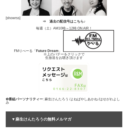
[showrss]
⇒
過去の配信号はこちら♪
毎週（土）AM10時～12時 ON AIR！
FMりべーる「
Future Dream
」
※上のバナーをクリックで
生放送をお聴き頂けます
✿番組パーソナリティー
: 麻生けんたろう /よねばやしあかね /はせがわよし
み
▼麻生けんたろうの無料メルマガ