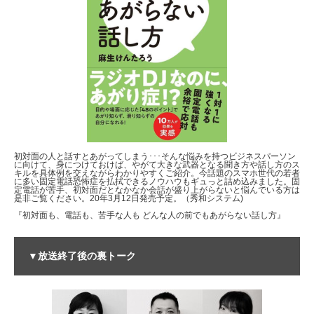
初対面の人と話すとあがってしまう･･･そんな悩みを持つビジネスパーソン
に向けて、身につけておけば、やがて大きな武器となる聞き方や話し方のス
キルを具体例を交えながらわかりやすくご紹介。今話題のスマホ世代の若者
に多い固定電話恐怖症を払拭できるノウハウもギュっと詰め込みました。固
定電話が苦手、初対面だとなかなか会話が盛り上がらないと悩んでいる方は
是非ご覧ください。20年3月12日発売予定。（秀和システム)
『初対面も、電話も、苦手な人も どんな人の前でもあがらない話し方』
▼放送終了後の裏トーク