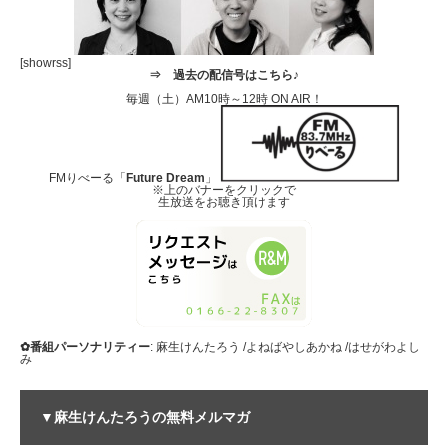
[showrss]
⇒
過去の配信号はこちら♪
毎週（土）AM10時～12時 ON AIR！
FMりべーる「
Future Dream
」
※上のバナーをクリックで
生放送をお聴き頂けます
✿番組パーソナリティー
: 麻生けんたろう /よねばやしあかね /はせがわよし
み
▼麻生けんたろうの無料メルマガ