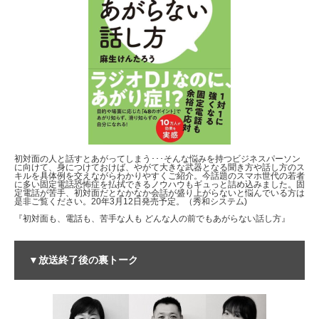
初対面の人と話すとあがってしまう･･･そんな悩みを持つビジネスパーソン
に向けて、身につけておけば、やがて大きな武器となる聞き方や話し方のス
キルを具体例を交えながらわかりやすくご紹介。今話題のスマホ世代の若者
に多い固定電話恐怖症を払拭できるノウハウもギュっと詰め込みました。固
定電話が苦手、初対面だとなかなか会話が盛り上がらないと悩んでいる方は
是非ご覧ください。20年3月12日発売予定。（秀和システム)
『初対面も、電話も、苦手な人も どんな人の前でもあがらない話し方』
▼放送終了後の裏トーク