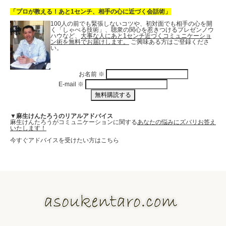
「プロが教える！あと1センチ、相手の心に近づく会話術」
100人の前でも緊張しないコツや、初対面でも相手の心を開
く「しゃべる技術」、聴衆の関心を惹きつけるプレゼンノウ
ハウなど、
大事な人にあと1センチ近づくコミュニケーショ
ン術を無料でお届けします。
ご興味ある方はご登録くださ
い。
お名前
※
E-mail
※
▼麻生けんたろうのリアルアドバイス
麻生けんたろうがコミュニケーションに関する
あなたの悩みにズバリお答え
いたします！
今すぐアドバイスを受けたい方はこちら