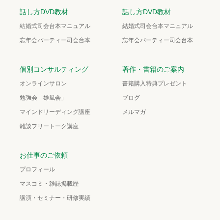
話し方DVD教材
話し方DVD教材
結婚式司会台本マニュアル
結婚式司会台本マニュアル
忘年会パーティー司会台本
忘年会パーティー司会台本
個別コンサルティング
著作・書籍のご案内
オンラインサロン
書籍購入特典プレゼント
勉強会「雄風会」
ブログ
マインドリーディング講座
メルマガ
雑談フリートーク講座
お仕事のご依頼
プロフィール
マスコミ・雑誌掲載歴
講演・セミナー・研修実績