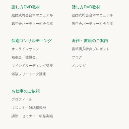
話し方DVD教材
話し方DVD教材
結婚式司会台本マニュアル
結婚式司会台本マニュアル
忘年会パーティー司会台本
忘年会パーティー司会台本
個別コンサルティング
著作・書籍のご案内
オンラインサロン
書籍購入特典プレゼント
勉強会「雄風会」
ブログ
マインドリーディング講座
メルマガ
雑談フリートーク講座
お仕事のご依頼
プロフィール
マスコミ・雑誌掲載歴
講演・セミナー・研修実績