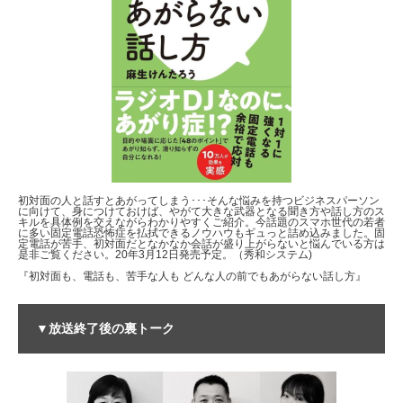
初対面の人と話すとあがってしまう･･･そんな悩みを持つビジネスパーソン
に向けて、身につけておけば、やがて大きな武器となる聞き方や話し方のス
キルを具体例を交えながらわかりやすくご紹介。今話題のスマホ世代の若者
に多い固定電話恐怖症を払拭できるノウハウもギュっと詰め込みました。固
定電話が苦手、初対面だとなかなか会話が盛り上がらないと悩んでいる方は
是非ご覧ください。20年3月12日発売予定。（秀和システム)
『初対面も、電話も、苦手な人も どんな人の前でもあがらない話し方』
▼放送終了後の裏トーク