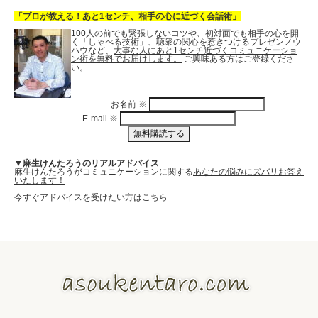
「プロが教える！あと1センチ、相手の心に近づく会話術」
100人の前でも緊張しないコツや、初対面でも相手の心を開
く「しゃべる技術」、聴衆の関心を惹きつけるプレゼンノウ
ハウなど、
大事な人にあと1センチ近づくコミュニケーショ
ン術を無料でお届けします。
ご興味ある方はご登録くださ
い。
お名前
※
E-mail
※
▼麻生けんたろうのリアルアドバイス
麻生けんたろうがコミュニケーションに関する
あなたの悩みにズバリお答え
いたします！
今すぐアドバイスを受けたい方はこちら