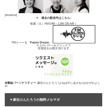
[showrss]
⇒
過去の配信号はこちら♪
毎週（土）AM10時～12時 ON AIR！
FMりべーる「
Future Dream
」
※上のバナーをクリックで
生放送をお聴き頂けます
✿番組パーソナリティー
: 麻生けんたろう /よねばやしあかね /はせがわよし
み
▼麻生けんたろうの無料メルマガ