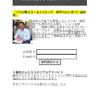
「プロが教える！あと1センチ、相手の心に近づく会話
術」
100人の前でも緊張しないコツや、初対
面でも相手の心を開く「しゃべる技
術」、聴衆の関心を惹きつけるプレゼン
ノウハウなど、
大事な人にあと1センチ
近づくコミュニケーション術を無料でお
届けします。
ご興味ある方はご登録くだ
さい。
お名前
※
E-mail
※
▼麻生けんたろうのリアルアドバイス
麻生けんたろうがコミュニケーションに関する
あなたの
悩みにズバリお答えいたします！
今すぐアドバイスを受けたい方はこちら