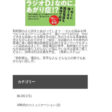
初対面の人と話すとあがってしまう･･･そんな悩みを持
つビジネスパーソンに向けて、身につけておけば、やが
て大きな武器となる聞き方や話し方のスキルを具体例を
交えながらわかりやすくご紹介。今話題のスマホ世代の
若者に多い固定電話恐怖症を払拭できるノウハウもギュ
っと詰め込みました。固定電話が苦手、初対面だとなか
なか会話が盛り上がらないと悩んでいる方は是非ご覧く
ださい。20年3月12日発売予定。（秀和システム)
『初対面も、電話も、苦手な人も どんな人の前でもあ
がらない話し方』
カテゴリー
BLOG
(71)
AI時代のコミュニケーション
(2)