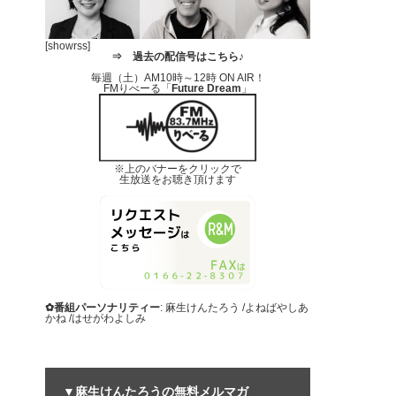
[showrss]
⇒
過去の配信号はこちら♪
毎週（土）AM10時～12時 ON AIR！
FMりべーる「
Future Dream
」
※上のバナーをクリックで
生放送をお聴き頂けます
✿番組パーソナリティー
: 麻生けんたろう /よねばやしあ
かね /はせがわよしみ
▼麻生けんたろうの無料メルマガ